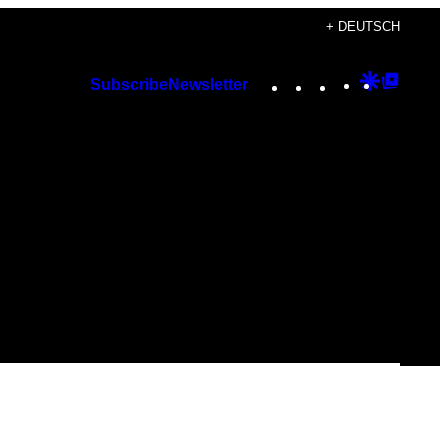
+ DEUTSCH
Instagram
TikTok
YouTube
Google
Googl
Subscribe
Newsletter
Discover
Top
Posts