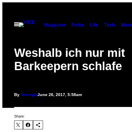
Skip
to
content
Open
Magazine
Pulse
Life
Tech
Munc
Menu
Weshalb ich nur mit
Barkeepern schlafe
By
Anonym
June 26, 2017, 5:58am
Share: