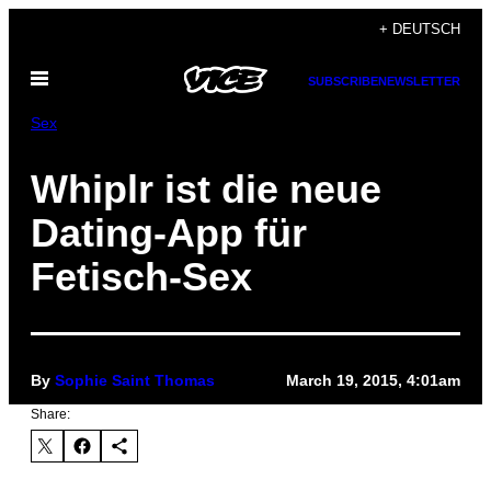
Skip
+ DEUTSCH
to
Open
content
SUBSCRIBE
NEWSLETTER
Menu
Sex
Whiplr ist die neue
Dating-App für
Fetisch-Sex
By
Sophie Saint Thomas
March 19, 2015, 4:01am
Share: