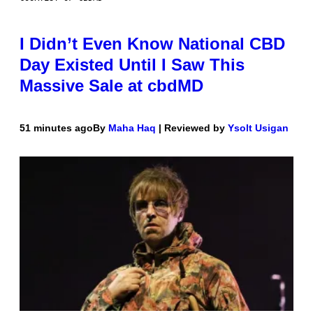
I Didn’t Even Know National CBD
Day Existed Until I Saw This
Massive Sale at cbdMD
51 minutes ago
By
Maha Haq
| Reviewed by
Ysolt Usigan