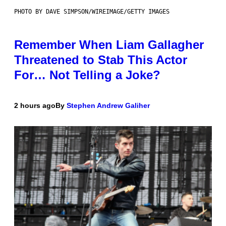
PHOTO BY DAVE SIMPSON/WIREIMAGE/GETTY IMAGES
Remember When Liam Gallagher
Threatened to Stab This Actor
For… Not Telling a Joke?
2 hours ago
By
Stephen Andrew Galiher