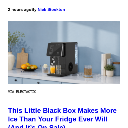
2 hours ago
By
Nick Stockton
VIA ELECTACTIC
This Little Black Box Makes More
Ice Than Your Fridge Ever Will
(And It’s On Sale)