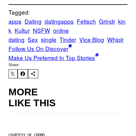
Tagged:
apps
Dating
datingapps
Fetisch
Grindr
kin
k
Kultur
NSFW
online
dating
Sex
single
Tinder
Vice Blog
Whiplr
Follow Us On Discover
Make Us Preferred In Top Stories
Share:
MORE
LIKE THIS
COURTESY OF CBDMD