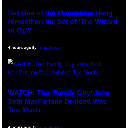
Did One of the Munchkins Hang
Himself on the Set of ‘The Wizard
of Oz’?
4 hours ago
By
Tony Alpsen
WATCH: The ‘Family Guy’ Joke
Seth MacFarlane Decided Was
Too Much
4 hours ago
By
Tony Alpsen