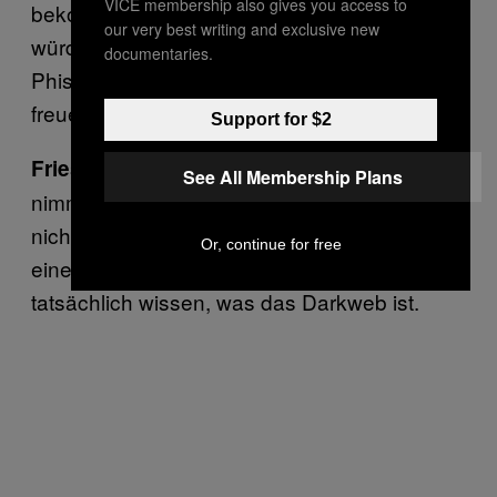
VICE membership also gives you access to
bekommen. Dass selbst meine Mutter sagen
our very best writing and exclusive new
würde: „Achso, das ist also das Prinzip von
documentaries.
Phishing!“ Die positiven Reaktionen dazu
freuen mich sehr.
Support for $2
Es ist auch nicht zu erklärend. Man
Friese:
See All Membership Plans
nimmt Leute mit, die damit überhaupt gar
nichts zu tun haben, aber man findet auch
Or, continue for free
eine schöne Lösung für die Leute, die
tatsächlich wissen, was das Darkweb ist.