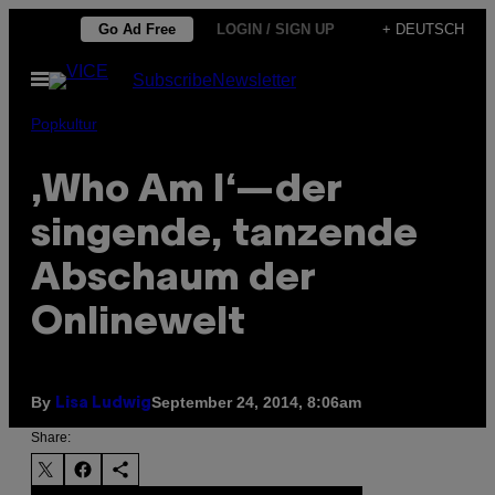
Skip
Go Ad Free
LOGIN / SIGN UP
+ DEUTSCH
to
Open
Subscribe
Newsletter
content
Menu
Popkultur
,Who Am I‘—der
singende, tanzende
Abschaum der
Onlinewelt
By
September 24, 2014, 8:06am
Lisa Ludwig
Share: