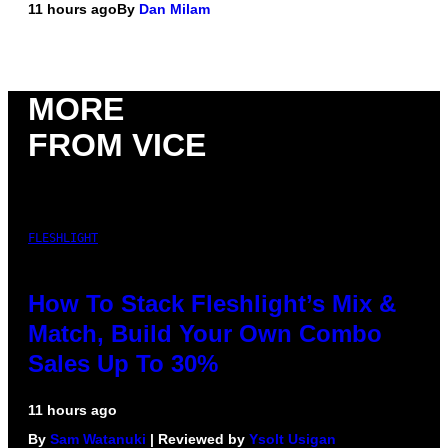
11 hours ago
By
Dan Milam
MORE
FROM VICE
FLESHLIGHT
How To Stack Fleshlight’s Mix &
Match, Build Your Own Combo
Sales Up To 30%
11 hours ago
By
Sam Watanuki
| Reviewed by
Ysolt Usigan