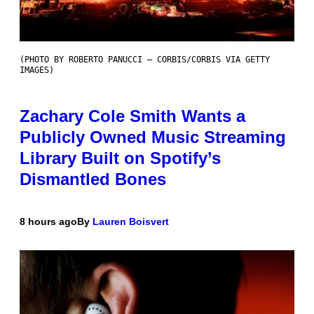
(PHOTO BY ROBERTO PANUCCI – CORBIS/CORBIS VIA GETTY
IMAGES)
Zachary Cole Smith Wants a
Publicly Owned Music Streaming
Library Built on Spotify’s
Dismantled Bones
8 hours ago
By
Lauren Boisvert