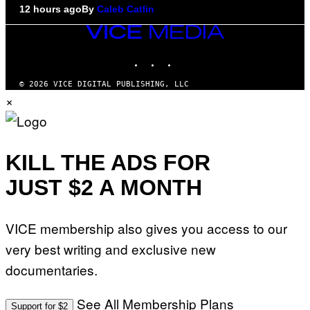
12 hours ago
By
Caleb Catlin
VICE
MEDIA
INSTAGRAM
TIKTOK
YOUTUBE
© 2026 VICE DIGITAL PUBLISHING, LLC
×
KILL THE ADS FOR
JUST $2 A MONTH
VICE membership also gives you access to our
very best writing and exclusive new
documentaries.
See All Membership Plans
Support for $2