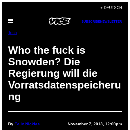
Skip
+ DEUTSCH
to
Open
content
SUBSCRIBE
NEWSLETTER
Menu
Tech
Who the fuck is
Snowden? Die
Regierung will die
Vorratsdatenspeicheru
ng
By
Felix Nicklas
November 7, 2013, 12:00pm