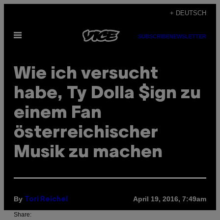
Skip
+ DEUTSCH
to
Open
content
SUBSCRIBE
NEWSLETTER
Menu
Wie ich versucht
habe, Ty Dolla $ign zu
einem Fan
österreichischer
Musik zu machen
By
April 19, 2016, 7:49am
Tori Reichel
Share: