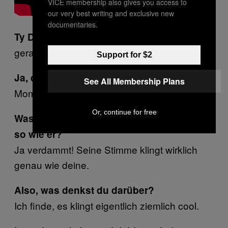
VICE membership also gives you access to
our very best writing and exclusive new
documentaries.
Ist das deutsch, was da
Ty Dolla $ign:
gerappt wird?
Support for $2
Ja, das ist österreichisches Deutsch.
See All Membership Plans
Moment mal, bist das du, der da rappt?
Or, continue for free
Was? Nein. Das ist Crack Ignaz. Kling ich
so wie er?
Ja verdammt! Seine Stimme klingt wirklich
genau wie deine.
Also, was denkst du darüber?
Ich finde, es klingt eigentlich ziemlich cool.