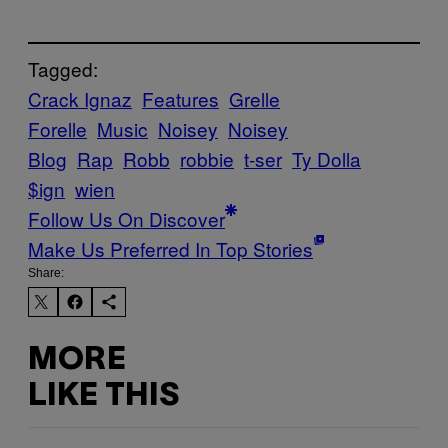
Tagged:
Crack Ignaz
Features
Grelle
Forelle
Music
Noisey
Noisey
Blog
Rap
Robb
robbie
t-ser
Ty Dolla
$ign
wien
Follow Us On Discover
Make Us Preferred In Top Stories
Share:
MORE
LIKE THIS