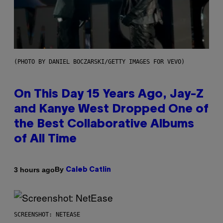
(PHOTO BY DANIEL BOCZARSKI/GETTY IMAGES FOR VEVO)
On This Day 15 Years Ago, Jay-Z
and Kanye West Dropped One of
the Best Collaborative Albums
of All Time
By
3 hours ago
Caleb Catlin
SCREENSHOT: NETEASE