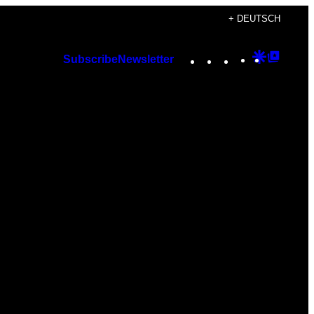
+ DEUTSCH
Instagram
TikTok
YouTube
Google
Googl
Subscribe
Newsletter
Discover
Top
Posts