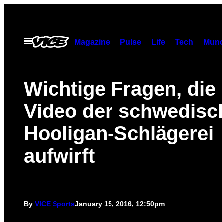
Skip
to
content
Open
Magazine
Pulse
Life
Tech
Munc
Menu
Wichtige Fragen, die
Video der schwedisc
Hooligan-Schlägerei
aufwirft
By
VICE Sports
January 15, 2016, 12:50pm