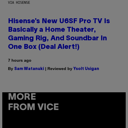
VIA HISENSE
Hisense’s New U6SF Pro TV Is
Basically a Home Theater,
Gaming Rig, And Soundbar In
One Box (Deal Alert!)
7 hours ago
By
| Reviewed by
Sam Watanuki
Ysolt Usigan
MORE
FROM VICE