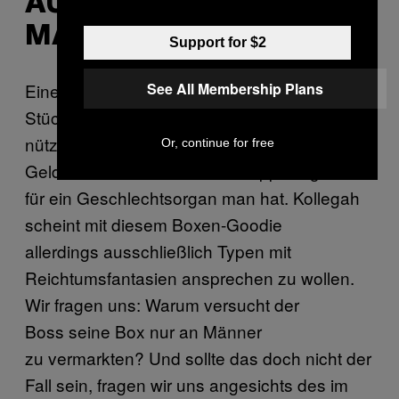
AUSSCHLIESSLICH M
ÄNNERSACHE?
Support for $2
See All Membership Plans
Eine Geldklammer ist erstmal ein kleines
Stück (vergoldetes) Plastik oder Metall, das
nützlich ist, wenn man massenhaft
Or, continue for free
Geldscheine mit sich rumschleppt—egal was
für ein Geschlechtsorgan man hat. Kollegah
scheint mit diesem Boxen-Goodie
allerdings ausschließlich Typen mit
Reichtumsfantasien ansprechen zu wollen.
Wir fragen uns: Warum versucht der
Boss seine Box nur an Männer
zu vermarkten? Und sollte das doch nicht der
Fall sein, fragen wir uns angesichts des im