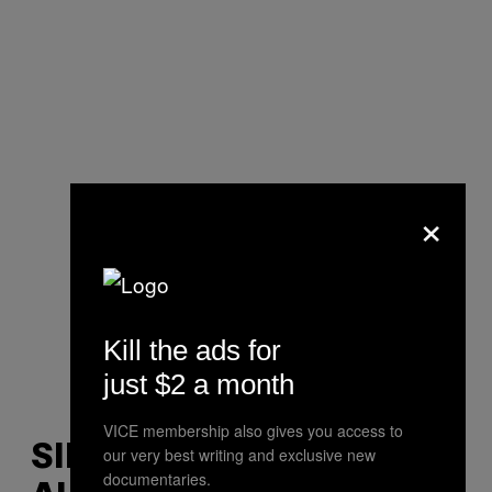
×
Kill the ads for
just $2 a month
VICE membership also gives you access to
SIND GELDKLAMMERN
our very best writing and exclusive new
documentaries.