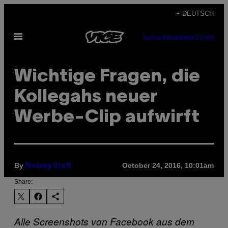
Skip
+ DEUTSCH
to
Open
content
SUBSCRIBE
NEWSLETTER
Menu
Wichtige Fragen, die
Kollegahs neuer
Werbe-Clip aufwirft
By
October 24, 2016, 10:01am
Noisey Staff
Share:
Alle Screenshots von Facebook aus dem