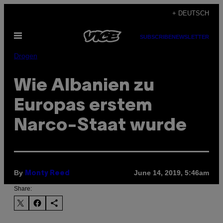
Skip
+ DEUTSCH
to
Open
content
SUBSCRIBE
NEWSLETTER
Menu
Drogen
Wie Albanien zu
Europas erstem
Narco-Staat wurde
By
June 14, 2019, 5:46am
Monty Reed
Share: