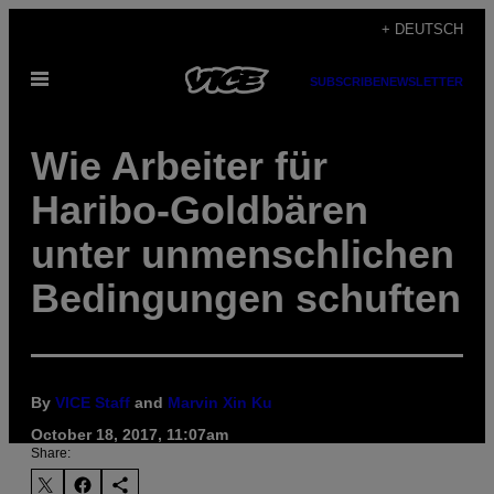
Skip
+ DEUTSCH
to
Open
content
SUBSCRIBE
NEWSLETTER
Menu
Wie Arbeiter für
Haribo-Goldbären
unter unmenschlichen
Bedingungen schuften
By
VICE Staff
and
Marvin Xin Ku
October 18, 2017, 11:07am
Share: