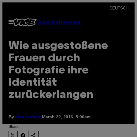
Skip
+ DEUTSCH
to
Open
Subscribe
Newsletter
content
Menu
Wie ausgestoßene
Frauen durch
Fotografie ihre
Identität
zurückerlangen
By
March 22, 2016, 5:00am
Lisa Ludwig
Share: