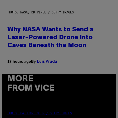
PHOTO: NASA; DR PIXEL / GETTY IMAGES
Why NASA Wants to Send a
Laser-Powered Drone Into
Caves Beneath the Moon
By
17 hours ago
Luis Prada
MORE
FROM VICE
PHOTO: BATUHAN TOKER / GETTY IMAGES