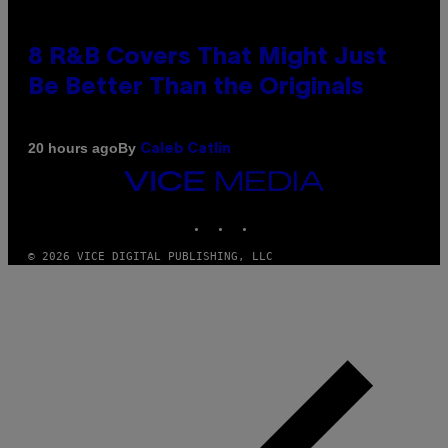
8 R&B Covers That Might Just
Be Better Than the Originals
By
20 hours ago
Caleb Catlin
VICE
MEDIA
INSTAGRAM
TIKTOK
YOUTUBE
© 2026 VICE DIGITAL PUBLISHING, LLC