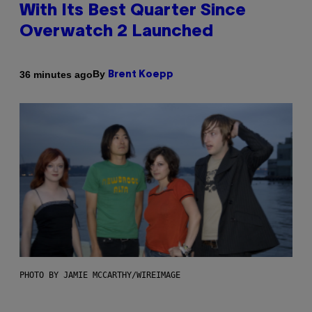
With Its Best Quarter Since
Overwatch 2 Launched
By
36 minutes ago
Brent Koepp
PHOTO BY JAMIE MCCARTHY/WIREIMAGE