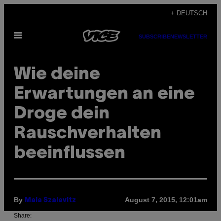
Skip
+ DEUTSCH
to
Open
content
SUBSCRIBE
NEWSLETTER
Menu
Wie deine
Erwartungen an eine
Droge dein
Rauschverhalten
beeinflussen
By
August 7, 2015, 12:01am
Maia Szalavitz
Share: