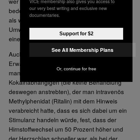
wer derjenige ist, der trinkt”, gibt Room zu
VICE membership also gives you access to
our very best writing and exclusive new
bedenken und bringt damit das Geschlecht
documentaries.
als weiteren Faktor mit ein. Biologie, Kultur,
Umwelt und Psychologie spielen also alle
Support for $2
eine Rolle.
See All Membership Plans
Auch aufputschende Highs werden von
Erwartungen verändert.
Zum Beispiel
stellte
Or, continue for free
man bei einer Versuchsgruppe mit
Kokainabhängigen (die keine Behandlung
deswegen anstrebten), der man intravenös
Methylphenidat (Ritalin) mit dem Hinweis
verabreicht hatte, dass es sich dabei um ein
Stimulanz handeln würde, fest, dass der
Hirnstoffwechsel um 50 Prozent höher und
der Herzschlag schneller war, als bei der