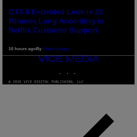
GTA 6 Extended Look is 20
Minutes Long According to
Netflix Customer Support
10 hours ago
By
Brent Koepp
VICE
MEDIA
INSTAGRAM
TIKTOK
YOUTUBE
© 2026 VICE DIGITAL PUBLISHING, LLC