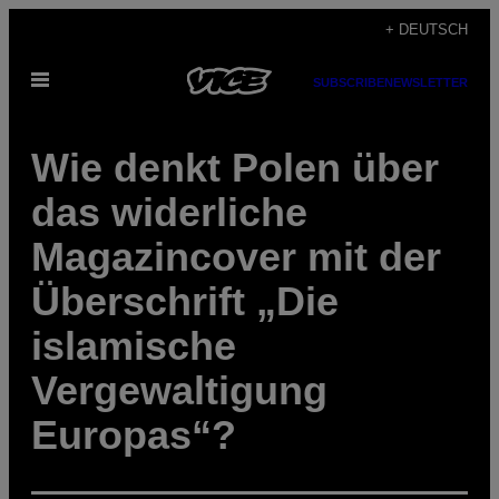
Skip
+ DEUTSCH
to
Open
content
SUBSCRIBE
NEWSLETTER
Menu
Wie denkt Polen über
das widerliche
Magazincover mit der
Überschrift „Die
islamische
Vergewaltigung
Europas“?