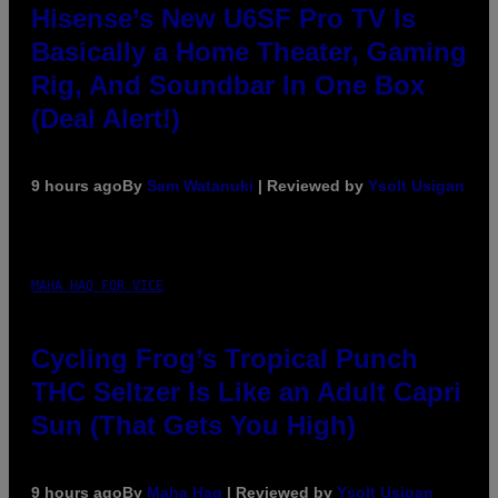
Hisense’s New U6SF Pro TV Is
Basically a Home Theater, Gaming
Rig, And Soundbar In One Box
(Deal Alert!)
9 hours ago
By
Sam Watanuki
| Reviewed by
Ysolt Usigan
MAHA HAQ FOR VICE
Cycling Frog’s Tropical Punch
THC Seltzer Is Like an Adult Capri
Sun (That Gets You High)
9 hours ago
By
Maha Haq
| Reviewed by
Ysolt Usigan