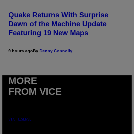
Quake Returns With Surprise
Dawn of the Machine Update
Featuring 19 New Maps
9 hours ago
By
Denny Connolly
MORE
FROM VICE
VIA HISENSE