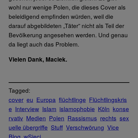
wohl nur wenige Polen, die dieses Cover als
beleidigend empfinden würden, weil die
darauf abgebildeten „Täter” nicht als Teil der
Bevölkerung angesehen werden. Und genau
da liegt auch das Problem.
Vielen Dank, Maciek.
Tagged:
cover
eu
Europa
flüchtlinge
Flüchtlingskris
e
Interview
Islam
islamophobie
Köln
konse
rvativ
Medien
Polen
Rassismus
rechts
sex
uelle übergriffe
Stuff
Verschwörung
Vice
Blog
wSieci