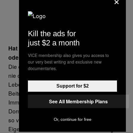
Kill the ads for
just $2 a month
Hat Polen nur etwas gegen Immigration
VICE membership also gives you access to
oder gegen die EU im Allgemeinen?
our very best writing and exclusive new
Die derzeit regierende Partei hat sich noch
documentaries.
nie offen gegen die EU ausgesprochen. Das
Leben vieler Polen hat sich durch den EU-
Support for $2
Beitritt sogar deutlich verbessert. Die
Immigrationsquote ist Polen dennoch ein
See All Membership Plans
Dorn um Auge. Ich glaube jedoch nicht, dass
so viele Leute in Polen bleiben wollen.
Or, continue for free
Eigentlich ziehen die Polen hier eher weg