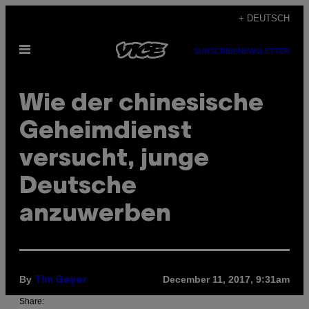
Skip
+ DEUTSCH
to
Open
content
SUBSCRIBE
NEWSLETTER
Menu
Wie der chinesische
Geheimdienst
versucht, junge
Deutsche
anzuwerben
By
December 11, 2017, 9:31am
Tim Geyer
Share: