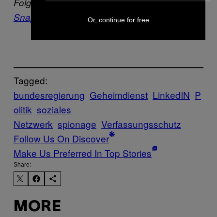
Folge VICE auf
Facebook
,
Instagram
und
Snapchat
.
Or, continue for free
Tagged:
bundesregierung
Geheimdienst
LinkedIN
P
olitik
soziales
Netzwerk
spionage
Verfassungsschutz
Follow Us On Discover
Make Us Preferred In Top Stories
Share:
MORE