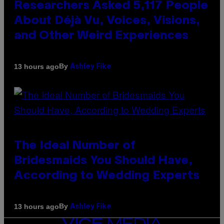
Researchers Asked 5,117 People
About Déjà Vu, Voices, Visions,
and Other Weird Experiences
By
13 hours ago
Ashley Fike
The Ideal Number of
Bridesmaids You Should Have,
According to Wedding Experts
By
13 hours ago
Ashley Fike
VICE