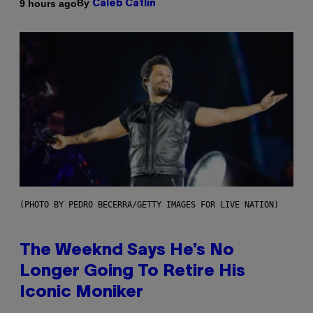
By
9 hours ago
Caleb Catlin
(PHOTO BY PEDRO BECERRA/GETTY IMAGES FOR LIVE NATION)
The Weeknd Says He’s No
Longer Going To Retire His
Iconic Moniker