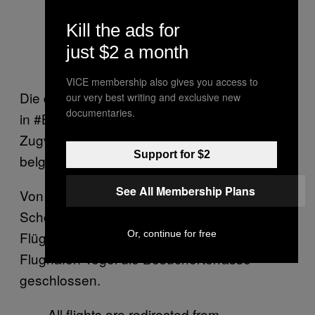
Kill the ads for
just $2 a month
VICE membership also gives you access to
Die dpa meldet: „Nach den Terroranschlägen
our very best writing and exclusive new
documentaries.
in #Brüssel hat die Deutsche Bahn den
Zugverkehr zwischen Aachen und der
Support for $2
belgischen Hauptstadt eingestellt”.
See All Membership Plans
Von den Berliner Flughäfen Tegel und
Schönefeld aus starten bis auf weiteres keine
Or, continue for free
Flüge mehr nach Brüssel; zudem ist im
Flughafen Tegel die Besucherterrasse
geschlossen.
All flights are redirected from