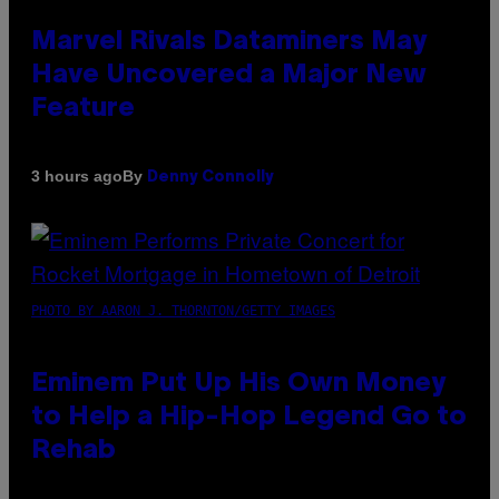
Marvel Rivals Dataminers May
Have Uncovered a Major New
Feature
By
3 hours ago
Denny Connolly
PHOTO BY AARON J. THORNTON/GETTY IMAGES
Eminem Put Up His Own Money
to Help a Hip-Hop Legend Go to
Rehab