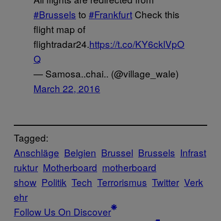
#Brussels
to
#Frankfurt
Check this
flight map of
flightradar24.
https://t.co/KY6cklVpO
Q
— Samosa..chai.. (@village_wale)
March 22, 2016
Tagged:
Anschläge
Belgien
Brussel
Brussels
Infrast
ruktur
Motherboard
motherboard
show
Politik
Tech
Terrorismus
Twitter
Verk
ehr
Follow Us On Discover