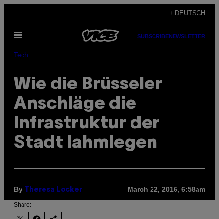
Skip
+ DEUTSCH
to
Open
content
SUBSCRIBE
NEWSLETTER
Menu
Tech
Wie die Brüsseler
Anschläge die
Infrastruktur der
Stadt lahmlegen
By
March 22, 2016, 6:58am
Theresa Locker
Share: