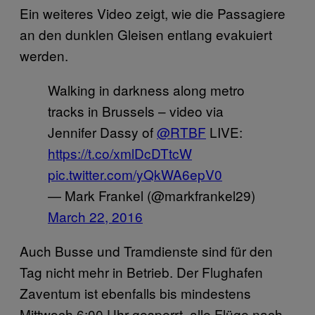
Ein weiteres Video zeigt, wie die Passagiere
an den dunklen Gleisen entlang evakuiert
werden.
Walking in darkness along metro
tracks in Brussels – video via
Jennifer Dassy of
@RTBF
LIVE:
https://t.co/xmlDcDTtcW
pic.twitter.com/yQkWA6epV0
— Mark Frankel (@markfrankel29)
March 22, 2016
Auch Busse und Tramdienste sind für den
Tag nicht mehr in Betrieb. Der Flughafen
Zaventum ist ebenfalls bis mindestens
Mittwoch 6:00 Uhr gesperrt, alle Flüge nach