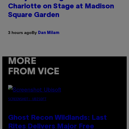
Charlotte on Stage at Madison
Square Garden
By
3 hours ago
Dan Milam
MORE
FROM VICE
SCREENSHOT: UBISOFT
Ghost Recon Wildlands: Last
Rites Delivers Major Free