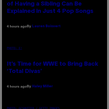
of Having a Sibling Can Be
Explained in Just 4 Pop Songs
By
4 hours ago
Lauren Boisvert
PHOTO: E!
It’s Time for WWE to Bring Back
‘Total Divas’
By
4 hours ago
Haley Miller
PHOTO: GCSHUTTER / GETTY IMAGES