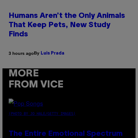
Humans Aren’t the Only Animals
That Keep Pets, New Study
Finds
By
3 hours ago
Luis Prada
MORE
FROM VICE
(PHOTO BY JO HALE/GETTY IMAGES)
The Entire Emotional Spectrum