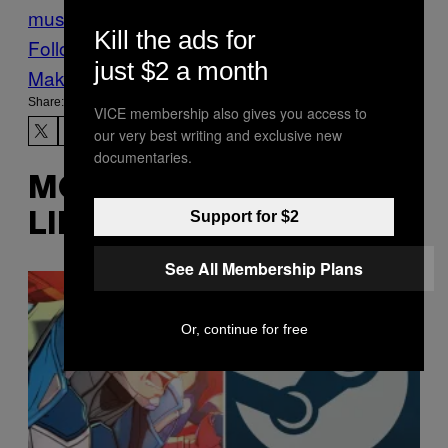
mus
Verfassungsgericht
Kill the ads for
Follow Us On Discover
just $2 a month
Make Us Preferred In Top Stories
Share:
VICE membership also gives you access to
our very best writing and exclusive new
documentaries.
MORE
Support for $2
LIKE THIS
See All Membership Plans
Or, continue for free