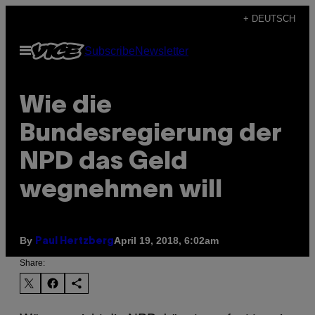
Skip
+ DEUTSCH
to
Open
Subscribe
Newsletter
content
Menu
Wie die
Bundesregierung der
NPD das Geld
wegnehmen will
By
April 19, 2018, 6:02am
Paul Hertzberg
Share: