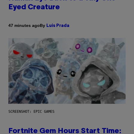
Eyed Creature
By
47 minutes ago
Luis Prada
SCREENSHOT: EPIC GAMES
Fortnite Gem Hours Start Time: