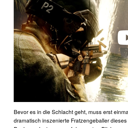
d
e
o
Bevor es in die Schlacht geht, muss erst einm
dramatisch inszenierte Fratzengeballer dieses M