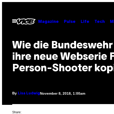
Skip
to
content
Open
Magazine
Pulse
Life
Tech
M
Menu
Wie die Bundeswehr 
ihre neue Webserie F
Person-Shooter kop
By
November 8, 2018, 1:00am
Lisa Ludwig
Share: