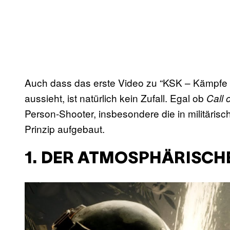
Auch dass das erste Video zu “KSK – Kämpfe nie
aussieht, ist natürlich kein Zufall. Egal ob
Call 
Person-Shooter, insbesondere die in militärisc
Prinzip aufgebaut.
1. DER ATMOSPHÄRISCHE
P
l
a
y
v
i