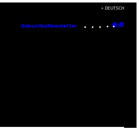
+ DEUTSCH
Instagram
TikTok
YouTube
Google
Goog
Subscribe
Newsletter
Discove
Top
Posts