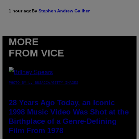
1 hour ago
By
Stephen Andrew Galiher
MORE
FROM VICE
PHOTO BY L. BUSACCA/GETTY IMAGES
28 Years Ago Today, an Iconic
1998 Music Video Was Shot at the
Birthplace of a Genre-Defining
Film From 1978