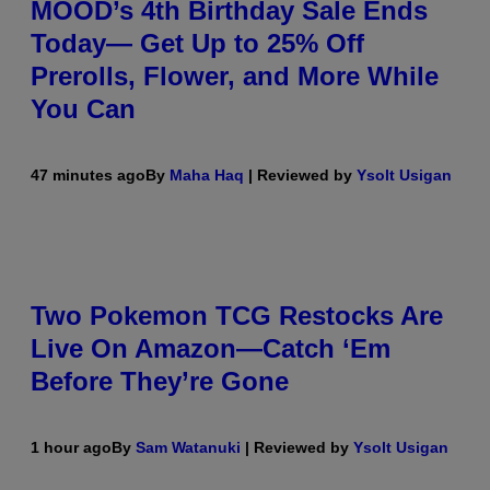
MOOD’s 4th Birthday Sale Ends
Today— Get Up to 25% Off
Prerolls, Flower, and More While
You Can
47 minutes ago
By
Maha Haq
| Reviewed by
Ysolt Usigan
Two Pokemon TCG Restocks Are
Live On Amazon—Catch ‘Em
Before They’re Gone
1 hour ago
By
Sam Watanuki
| Reviewed by
Ysolt Usigan