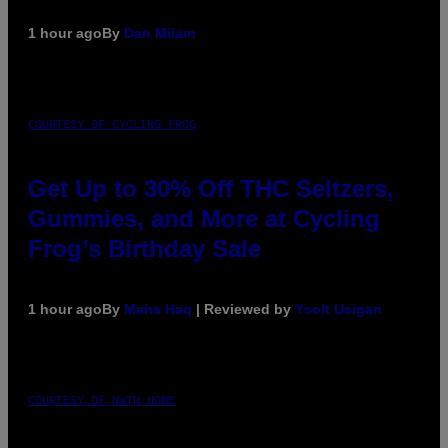
1 hour ago
By
Dan Milam
COURTESY OF CYCLING FROG
Get Up to 30% Off THC Seltzers,
Gummies, and More at Cycling
Frog’s Birthday Sale
1 hour ago
By
Maha Haq
| Reviewed by
Ysolt Usigan
COURTESY OF NWTN HOME