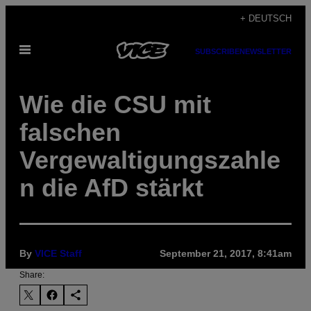
Skip
+ DEUTSCH
to
Open
content
SUBSCRIBE
NEWSLETTER
Menu
Wie die CSU mit
falschen
Vergewaltigungszahle
n die AfD stärkt
By
VICE Staff
September 21, 2017, 8:41am
Share: