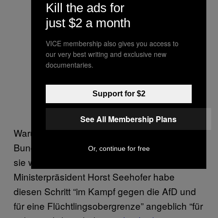
Kill the ads for
just $2 a month
VICE membership also gives you access to
our very best writing and exclusive new
documentaries.
Support for $2
See All Membership Plans
Warum verbreitet die CSU so kurz vor der
Bundestagswahl diese Zahlen, von denen
Or, continue for free
sie wissen müsste, was sie auslösen?
Ministerpräsident Horst Seehofer habe
diesen Schritt “im Kampf gegen die AfD und
für eine Flüchtlingsobergrenze” angeblich “für