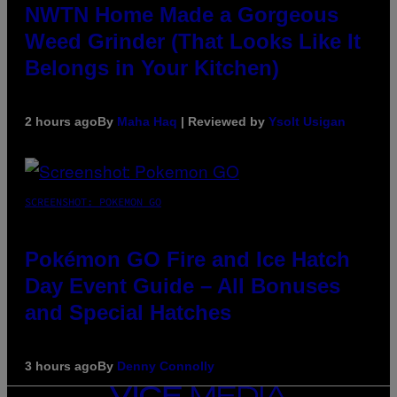
NWTN Home Made a Gorgeous
Weed Grinder (That Looks Like It
Belongs in Your Kitchen)
2 hours ago
By
Maha Haq
| Reviewed by
Ysolt Usigan
SCREENSHOT: POKEMON GO
Pokémon GO Fire and Ice Hatch
Day Event Guide – All Bonuses
and Special Hatches
3 hours ago
By
Denny Connolly
VICE