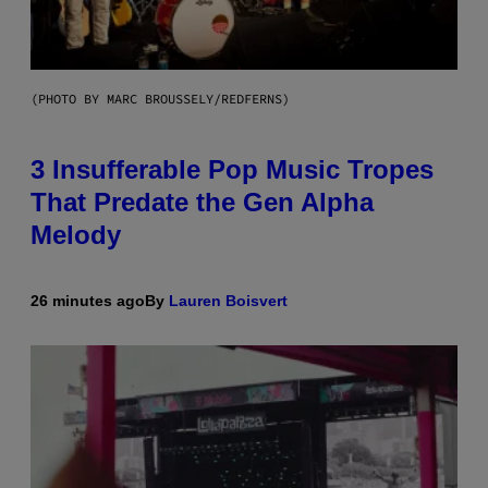
(PHOTO BY MARC BROUSSELY/REDFERNS)
3 Insufferable Pop Music Tropes
That Predate the Gen Alpha
Melody
26 minutes ago
By
Lauren Boisvert