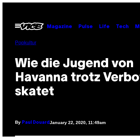
Skip
to
content
Open
Magazine
Pulse
Life
Tech
M
Menu
Popkultur
Wie die Jugend von
Havanna trotz Verbo
skatet
By
January 22, 2020, 11:49am
Paul Douard