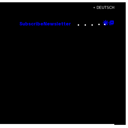
+ DEUTSCH
Instagram
TikTok
YouTube
Google
Goog
Subscribe
Newsletter
Discove
Top
Posts