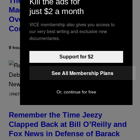
The 90s Hip-Hop Legend Who
Kill the ads for
Made T.I. Delay His Debut Album
just $2 a month
Over 20 Years Ago: ‘I Definitely
VICE membership also gives you access to
Conceded’
our very best writing and exclusive new
documentaries.
9 hours ago
By
Caleb Catlin
Support for $2
See All Membership Plans
Or, continue for free
(PHOTO BY TIM MOSENFELDER/GETTY IMAGES)
Remember the Time Jeezy
Clapped Back at Bill O’Reilly and
Fox News in Defense of Barack