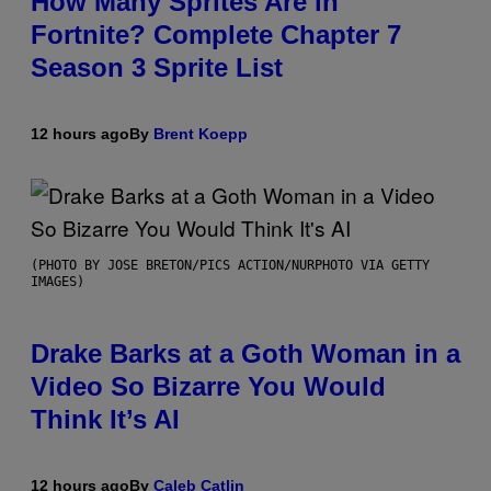
How Many Sprites Are in
Fortnite? Complete Chapter 7
Season 3 Sprite List
12 hours ago
By
Brent Koepp
(PHOTO BY JOSE BRETON/PICS ACTION/NURPHOTO VIA GETTY
IMAGES)
Drake Barks at a Goth Woman in a
Video So Bizarre You Would
Think It’s AI
12 hours ago
By
Caleb Catlin