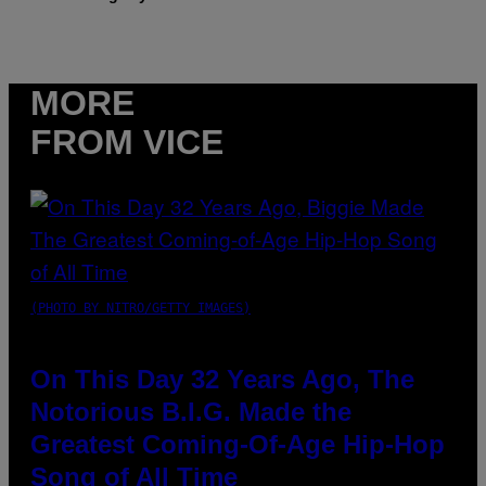
MORE
FROM VICE
(PHOTO BY NITRO/GETTY IMAGES)
On This Day 32 Years Ago, The
Notorious B.I.G. Made the
Greatest Coming-Of-Age Hip-Hop
Song of All Time