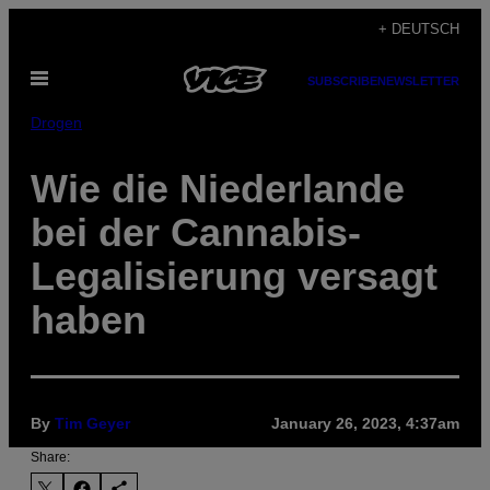
Skip
+ DEUTSCH
to
Open
content
SUBSCRIBE
NEWSLETTER
Menu
Drogen
Wie die Niederlande
bei der Cannabis-
Legalisierung versagt
haben
By
Tim Geyer
January 26, 2023, 4:37am
Share: