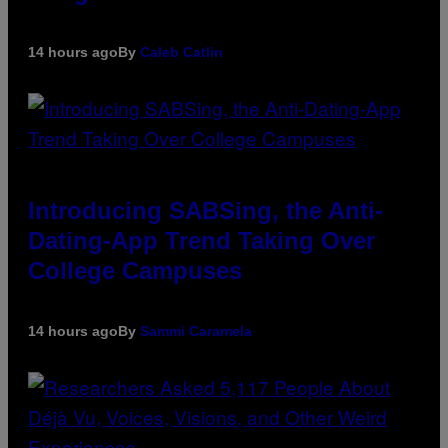
14 hours ago
By
Caleb Catlin
Introducing SABSing, the Anti-
Dating-App Trend Taking Over
College Campuses
14 hours ago
By
Sammi Caramela