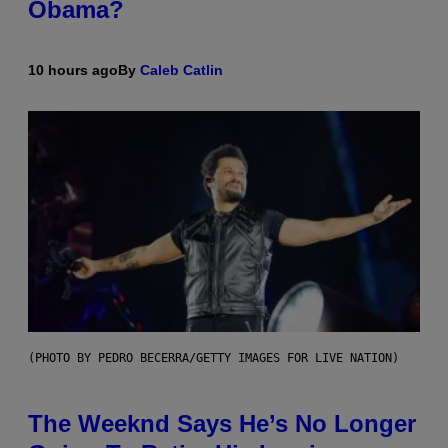
Obama?
10 hours ago
By
Caleb Catlin
(PHOTO BY PEDRO BECERRA/GETTY IMAGES FOR LIVE NATION)
The Weeknd Says He’s No Longer