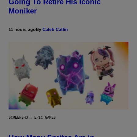
Going To Retire His Iconic
Moniker
11 hours ago
By
Caleb Catlin
SCREENSHOT: EPIC GAMES