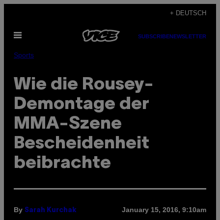
Skip
+ DEUTSCH
to
Open
content
SUBSCRIBE
NEWSLETTER
Menu
Sports
Wie die Rousey-
Demontage der
MMA-Szene
Bescheidenheit
beibrachte
By
January 15, 2016, 9:10am
Sarah Kurchak