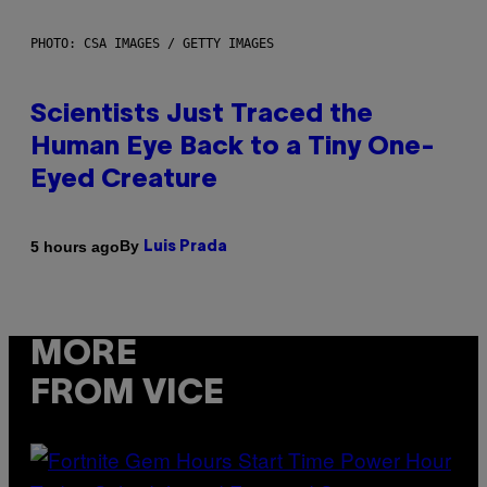
PHOTO: CSA IMAGES / GETTY IMAGES
Scientists Just Traced the
Human Eye Back to a Tiny One-
Eyed Creature
By
5 hours ago
Luis Prada
MORE
FROM VICE