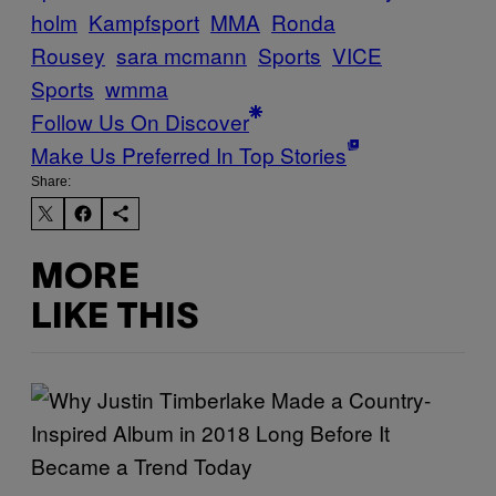
holm
Kampfsport
MMA
Ronda
Rousey
sara mcmann
Sports
VICE
Sports
wmma
Follow Us On Discover
Make Us Preferred In Top Stories
Share:
MORE
LIKE THIS