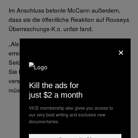
Im Anschluss betonte McCann außerdem,
dass sie die öffentliche Reaktion auf Rouseys
Überraschungs-K.o. unfair fand.
„Als Sportlerin hat sie sich für all das, was sie
×
erreicht hat, eine Menge Respekt verdient.
Seid also nicht so respektlos ihr gegenüber.
Sie hat viel Blut und Schweiß gelassen und
verschiedene Operationen durchstehen
Kill the ads for
müssen, um so weit zu kommen.”
just $2 a month
VICE membership also gives you access to
our very best writing and exclusive new
Es waren Beiträge wie diese, die
documentaries.
Rousey bei vielen
nicht gerade