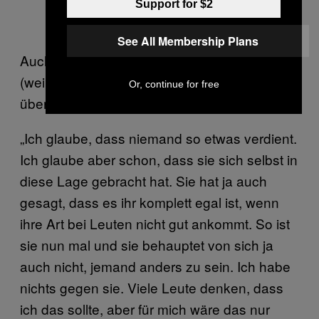
beliebt gemacht haben.
Support for $2
Screenshot via
Instagram
See All Membership Plans
Auch Holly Holm, der neue Stern am
(weiblichen) MMA-Himmel, fand vor Kurzem
Or, continue for free
überraschend milde Worte:
„Ich glaube, dass niemand so etwas verdient.
Ich glaube aber schon, dass sie sich selbst in
diese Lage gebracht hat. Sie hat ja auch
gesagt, dass es ihr komplett egal ist, wenn
ihre Art bei Leuten nicht gut ankommt. So ist
sie nun mal und sie behauptet von sich ja
auch nicht, jemand anders zu sein. Ich habe
nichts gegen sie. Viele Leute denken, dass
ich das sollte, aber für mich wäre das nur