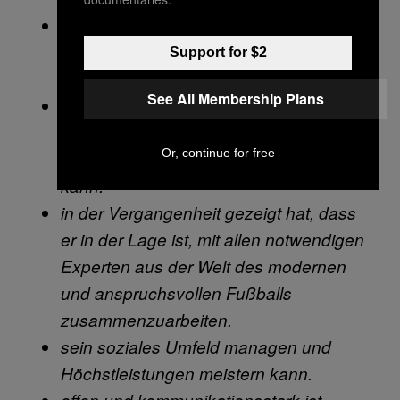
Erfahrung besitzt und Resultate in der
ständig wandelnden Welt des Fußballs
Support for $2
vorweisen kann.
See All Membership Plans
bewiesen hat, dass er taktisches und
strategisches Know-how an Spieler aus
Or, continue for free
der weltweiten Fußballelite vermitteln
kann.
in der Vergangenheit gezeigt hat, dass
er in der Lage ist, mit allen notwendigen
Experten aus der Welt des modernen
und anspruchsvollen Fußballs
zusammenzuarbeiten.
sein soziales Umfeld managen und
Höchstleistungen meistern kann.
offen und kommunikationsstark ist.