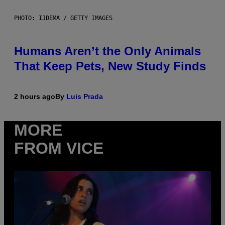
PHOTO: IJDEMA / GETTY IMAGES
Humans Aren’t the Only Animals
That Keep Pets, New Study Finds
2 hours ago
By
Luis Prada
MORE
FROM VICE