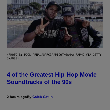
(PHOTO BY POOL ARNAL/GARCIA/PICOT/GAMMA-RAPHO VIA GETTY
IMAGES)
4 of the Greatest Hip-Hop Movie
Soundtracks of the 90s
2 hours ago
By
Caleb Catlin