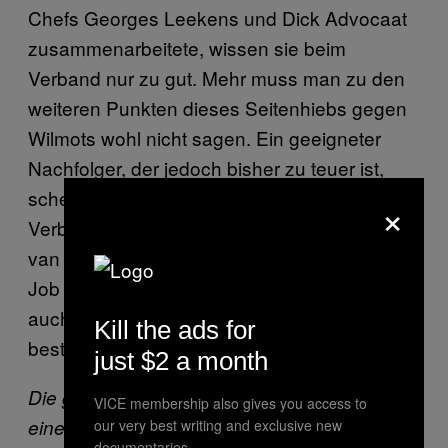
Chefs Georges Leekens und Dick Advocaat
zusammenarbeitete, wissen sie beim
Verband nur zu gut. Mehr muss man zu den
weiteren Punkten dieses Seitenhiebs gegen
Wilmots wohl nicht sagen. Ein geeigneter
Nachfolger, der jedoch bisher zu teuer ist,
scheint übrigens schon gefunden: Der
×
Verband buhlt laut Medienberichten um Louis
van Gaal. Nachdem Daum und Magath einen
Job gefunden haben, könnte es zur Not ja
auch Stefan Effenberg machen, der sich
Kill the ads for
bestimmt schon per Mail beworben hat.
just $2 a month
Die ganze
Stellenausschreibung
sucht nach
VICE membership also gives you access to
einem Trainer, der….
our very best writing and exclusive new
documentaries.