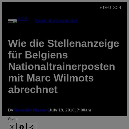
Skip
+ DEUTSCH
to
Open
Subscribe
Newsletter
content
Menu
Wie die Stellenanzeige
für Belgiens
Nationaltrainerposten
mit Marc Wilmots
abrechnet
By
Benedikt Niessen
July 19, 2016, 7:00am
Share: