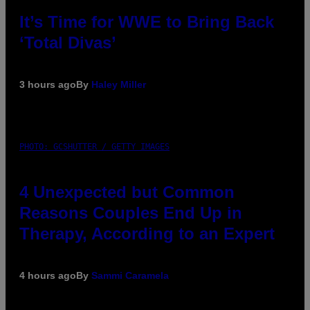
It’s Time for WWE to Bring Back
‘Total Divas’
3 hours ago
By
Haley Miller
PHOTO: GCSHUTTER / GETTY IMAGES
4 Unexpected but Common
Reasons Couples End Up in
Therapy, According to an Expert
4 hours ago
By
Sammi Caramela