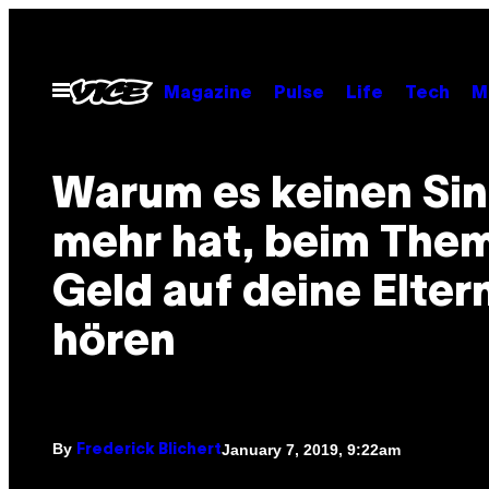
Skip
to
content
Open
Magazine
Pulse
Life
Tech
M
Menu
Warum es keinen Si
mehr hat, beim The
Geld auf deine Elter
hören
By
January 7, 2019, 9:22am
Frederick Blichert