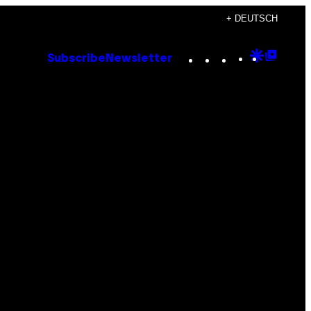
+ DEUTSCH
Instagram
TikTok
YouTube
Google
Goog
Subscribe
Newsletter
Discove
Top
Posts