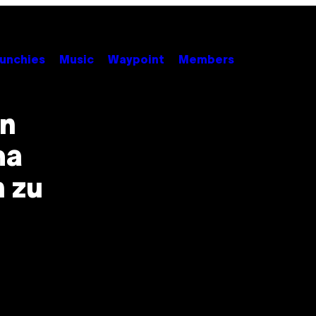
unchies
Music
Waypoint
Members
nn
ma
n zu