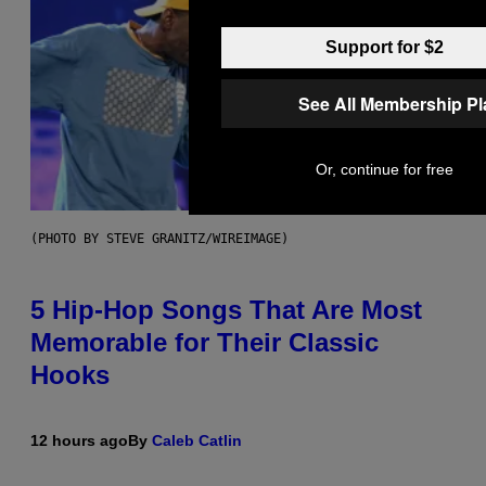
Support for $2
See All Membership P
Or, continue for free
(PHOTO BY STEVE GRANITZ/WIREIMAGE)
5 Hip-Hop Songs That Are Most
Memorable for Their Classic
Hooks
12 hours ago
By
Caleb Catlin