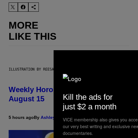
MORE
LIKE THIS
ILLUSTRATION BY REESA
Weekly Horoscope: August 9-
Kill the ads for
August 15
just $2 a month
5 hours ago
By
Ashley Fike
VICE membership also gives you acce
our very best writing and exclusive ne
documentaries.