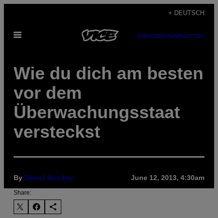
Skip
+ DEUTSCH
to
Open
content
SUBSCRIBE
NEWSLETTER
Menu
Wie du dich am besten
vor dem
Überwachungsstaat
versteckst
By
Daniel Stuckey
June 12, 2013, 4:30am
Share: