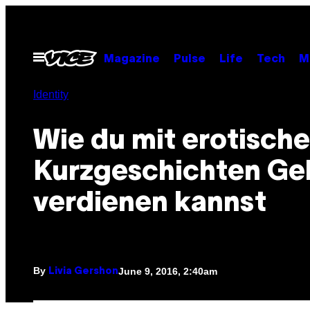
Skip
to
content
Open
Magazine
Pulse
Life
Tech
M
Menu
Identity
Wie du mit erotisch
Kurzgeschichten Ge
verdienen kannst
By
June 9, 2016, 2:40am
Livia Gershon