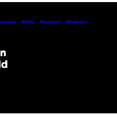
unchies
Music
Waypoint
Members
en
ld