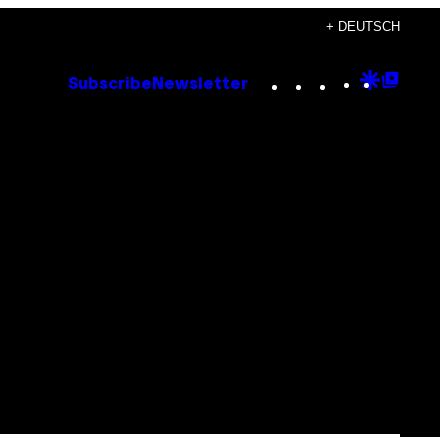
+ DEUTSCH
Instagram
TikTok
YouTube
Google
Goog
Subscribe
Newsletter
Discove
Top
Posts