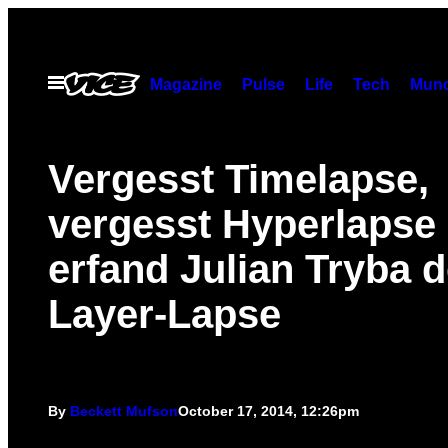
Skip
to
content
Open
Magazine
Pulse
Life
Tech
Munc
Menu
Vergesst Timelapse,
vergesst Hyperlapse 
erfand Julian Tryba 
Layer-Lapse
By
Beckett Mufson
October 17, 2014, 12:26pm