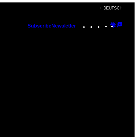
+ DEUTSCH
Instagram
TikTok
YouTube
Google
Googl
Subscribe
Newsletter
Discover
Top
Posts