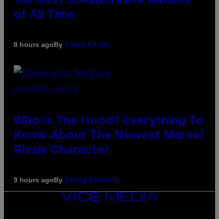
the Best Collaborative Albums
of All Time
By
8 hours ago
Caleb Catlin
SCREENSHOT: NETEASE
Who Is The Hood? Everything To
Know About The Newest Marvel
Rivals Character
By
9 hours ago
Denny Connolly
VICE
MEDIA
INSTAGRAM
TIKTOK
YOUTUBE