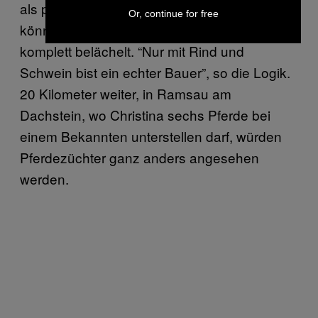
als politische Engstirnigkeit zusammenfassen
Or, continue for free
könnte. Pferdezucht werde in ihrer Region
komplett belächelt. “Nur mit Rind und
Schwein bist ein echter Bauer”, so die Logik.
20 Kilometer weiter, in Ramsau am
Dachstein, wo Christina sechs Pferde bei
einem Bekannten unterstellen darf, würden
Pferdezüchter ganz anders angesehen
werden.