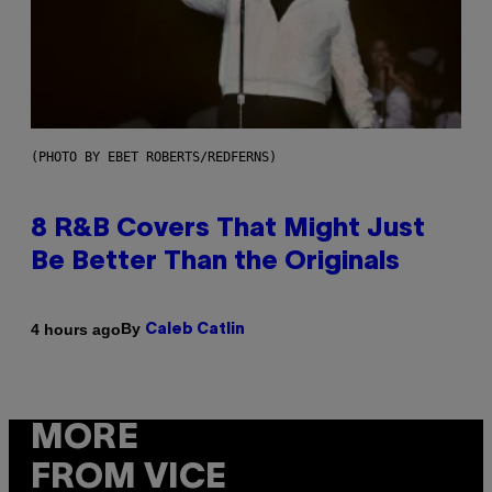
(PHOTO BY EBET ROBERTS/REDFERNS)
8 R&B Covers That Might Just
Be Better Than the Originals
By
4 hours ago
Caleb Catlin
MORE
FROM VICE