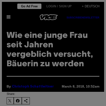
Skip
Go Ad Free
LOGIN / SIGN UP
+ DEUTSCH
to
Open
content
SUBSCRIBE
NEWSLETTER
Menu
Wie eine junge Frau
seit Jahren
vergeblich versucht,
Bäuerin zu werden
By
March 8, 2018, 10:52am
Christoph Schattleitner
Share: