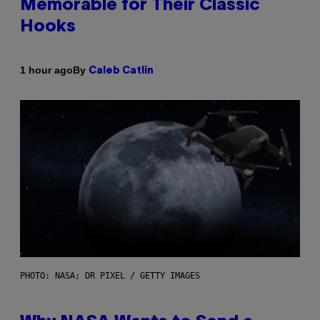
Memorable for Their Classic
Hooks
By
1 hour ago
Caleb Catlin
PHOTO: NASA; DR PIXEL / GETTY IMAGES