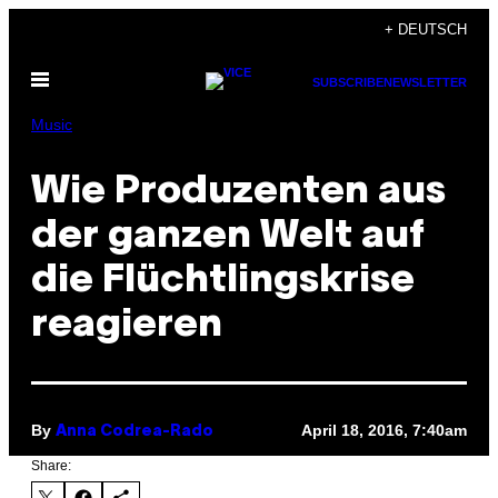
Skip
+ DEUTSCH
to
Open
content
SUBSCRIBE
NEWSLETTER
Menu
Music
Wie Produzenten aus
der ganzen Welt auf
die Flüchtlingskrise
reagieren
By
April 18, 2016, 7:40am
Anna Codrea-Rado
Share: