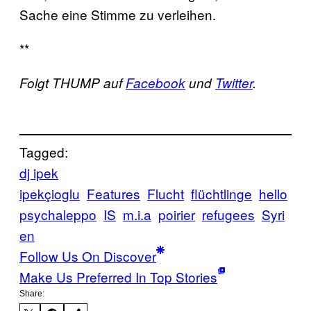
Sache eine Stimme zu verleihen.
**
Folgt THUMP auf
Facebook
und
Twitter
.
Tagged:
dj ipek
ipekçioglu
Features
Flucht
flüchtlinge
hello
psychaleppo
IS
m.i.a
poirier
refugees
Syri
en
Follow Us On Discover
Make Us Preferred In Top Stories
Share: