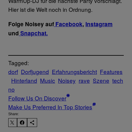
WarmUp-DJ für die nächste Party vorschlägt.
Hier ist die Welt noch in Ordnung.
Folge Noisey auf
Facebook
,
Instagram
und
Snapchat.
Tagged:
dorf
Dorfjugend
Erfahrungsbericht
Features
Hinterland
Music
Noisey
rave
Szene
tech
no
Follow Us On Discover
Make Us Preferred In Top Stories
Share: