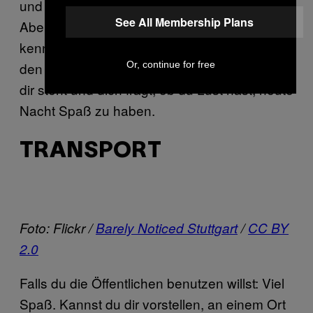
und Augen, die röter sind als die arabische
See All Membership Plans
Abendsonne. Um im Club Drogen zu kaufen,
kennst du dich zu schlecht aus. Du erkennst
Or, continue for free
den Partydealer auch dann nicht, wenn er vor
dir steht und dich fragt, ob du Lust hast, heute
Nacht Spaß zu haben.
TRANSPORT
Foto: Flickr /
Barely Noticed Stuttgart
/
CC BY
2.0
Falls du die Öffentlichen benutzen willst: Viel
Spaß. Kannst du dir vorstellen, an einem Ort