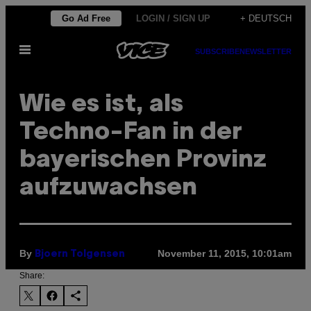
Skip
Go Ad Free
LOGIN / SIGN UP
+ DEUTSCH
to
Open
content
SUBSCRIBE
NEWSLETTER
Menu
Wie es ist, als
Techno-Fan in der
bayerischen Provinz
aufzuwachsen
By
November 11, 2015, 10:01am
Bjoern Tolgensen
Share: