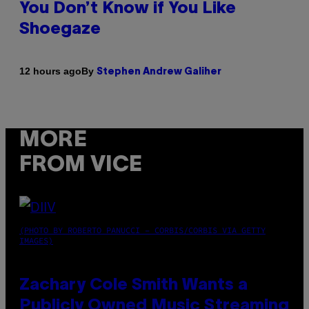
You Don’t Know if You Like
Shoegaze
By
12 hours ago
Stephen Andrew Galiher
MORE
FROM VICE
(PHOTO BY ROBERTO PANUCCI – CORBIS/CORBIS VIA GETTY
IMAGES)
Zachary Cole Smith Wants a
Publicly Owned Music Streaming