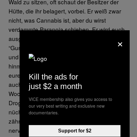
Wald zu sitzen, oft schaut der Besitzer der
Hütte, die ihr belagert, vorbei. Er weiß zwar
nicht, was Cannabis ist, aber du wirst
verdammte Paranoia schieben. Er wird euch
×
ausgiebig mustern und etwas über
“Gummistiefel”, “noch nie richtig gearbeitet”
und “Seid ihr Schwuchteln?” vor sich
hinmurmeln, bevor er akzeptiert, dass ihr
eure “komische Vase” nicht liegen lasst und
Kill the ads for
auch den anderen Müll wieder mitnehmt. Am
just $2 a month
Wochenende gestaltet sich der
VICE membership also gives you access to
Drogenkonsum schwierig: Niemand will der
our very best writing and exclusive new
nüchterne Fahrer sein, der drei
documentaries.
zähneknirschende Sonnenbrillenträger mit
nervösen Zuckungen im Auto sitzen hat—
Support for $2