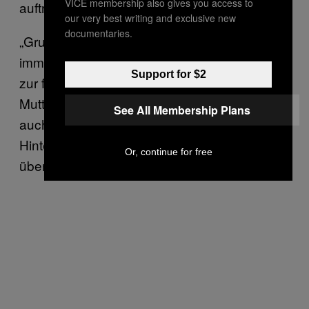
VICE membership also gives you access to
auftreten.” (Tyll, München)
our very best writing and exclusive new
documentaries.
„Grundsätzlich verstehe ich die Kunden
immer sehr gut. Vereinzelt gibt es Kunden die
Support for $2
zur fortgeschrittenen Stunde der
Muttersprache nicht mehr mächtig sind, aber
See All Membership Plans
auch da gibt es immer helfende Stimmen im
Hintergrund, die die Bestellung fehlerfrei
Or, continue for free
übermitteln können.” (Stefan, Berlin)