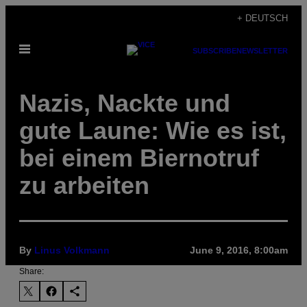
Skip
+ DEUTSCH
to
Open
content
SUBSCRIBE
NEWSLETTER
Menu
Nazis, Nackte und
gute Laune: Wie es ist,
bei einem Biernotruf
zu arbeiten
By
Linus Volkmann
June 9, 2016, 8:00am
Share: