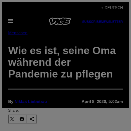
Skip
+ DEUTSCH
to
Open
content
SUBSCRIBE
NEWSLETTER
Menu
Menschen
Wie es ist, seine Oma
während der
Pandemie zu pflegen
By
Niklas Liebetrau
April 8, 2020, 5:02am
Share: