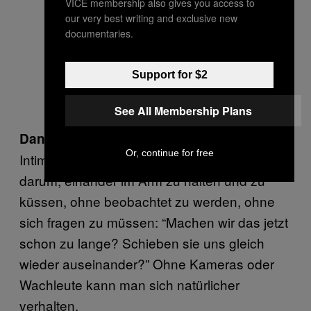
VICE membership also gives you access to
our very best writing and exclusive new
documentaries.
Support for $2
See All Membership Plans
Uns geht es dabei vor allem um die
Daniel:
Or, continue for free
Intimität, nicht zwangsläufig den Sex. Es geht
darum, einander im Arm zu halten und zu
küssen, ohne beobachtet zu werden, ohne
sich fragen zu müssen: “Machen wir das jetzt
schon zu lange? Schieben sie uns gleich
wieder auseinander?” Ohne Kameras oder
Wachleute kann man sich natürlicher
verhalten.