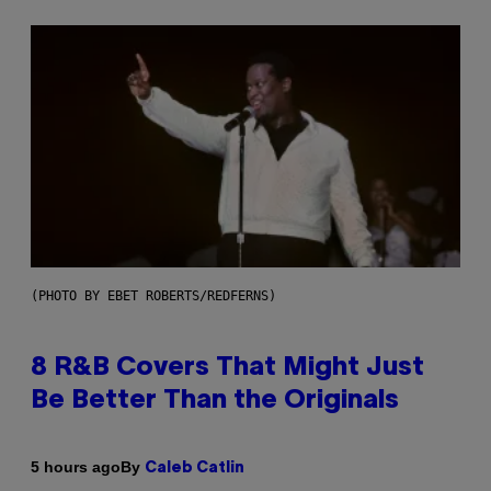
(PHOTO BY EBET ROBERTS/REDFERNS)
8 R&B Covers That Might Just
Be Better Than the Originals
By
5 hours ago
Caleb Catlin