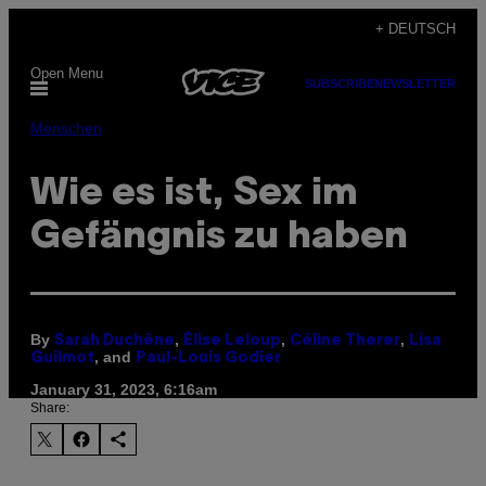
Skip
+ DEUTSCH
to
Open Menu
content
SUBSCRIBE
NEWSLETTER
Menschen
Wie es ist, Sex im
Gefängnis zu haben
By
,
,
,
Sarah Duchêne
Élise Leloup
Céline Therer
Lisa
, and
Guilmot
Paul-Louis Godier
January 31, 2023, 6:16am
Share: