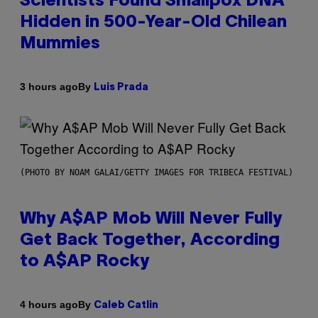
Scientists Found Smallpox DNA
Hidden in 500-Year-Old Chilean
Mummies
By
3 hours ago
Luis Prada
(PHOTO BY NOAM GALAI/GETTY IMAGES FOR TRIBECA FESTIVAL)
Why A$AP Mob Will Never Fully
Get Back Together, According
to A$AP Rocky
By
4 hours ago
Caleb Catlin