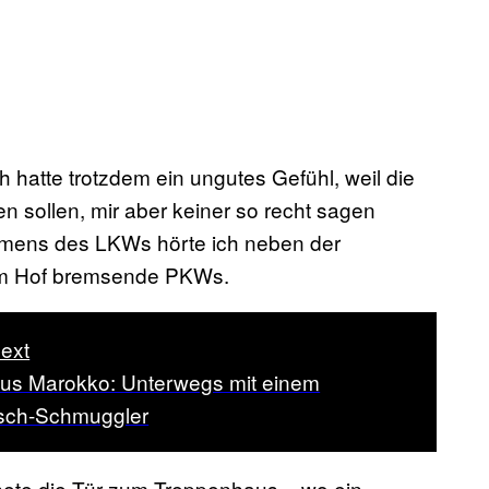
h hatte trotzdem ein ungutes Gefühl, weil die
en sollen, mir aber keiner so recht sagen
ummens des LKWs hörte ich neben der
dem Hof bremsende PKWs.
ext
aus Marokko: Unterwegs mit einem
sch-Schmuggler
fnete die Tür zum Treppenhaus – wo ein