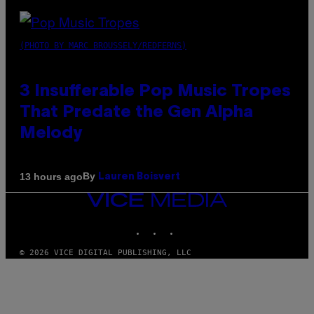
(PHOTO BY MARC BROUSSELY/REDFERNS)
3 Insufferable Pop Music Tropes
That Predate the Gen Alpha
Melody
By
13 hours ago
Lauren Boisvert
VICE
MEDIA
INSTAGRAM
TIKTOK
YOUTUBE
© 2026 VICE DIGITAL PUBLISHING, LLC