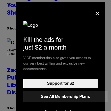
You Don’t Know if You Like
×
Shoegaze
By
9 hours ago
Stephen Andrew Galiher
Kill the ads for
just $2 a month
(PHOTO BY ROBERTO PANUCCI – CORBIS/CORBIS VIA GETTY
IMAGES)
VICE membership also gives you access to
our very best writing and exclusive new
documentaries.
Zachary Cole Smith Wants a
Publicly Owned Music Streaming
Support for $2
Library Built on Spotify’s
Dismantled Bones
See All Membership Plans
By
9 hours ago
Lauren Boisvert