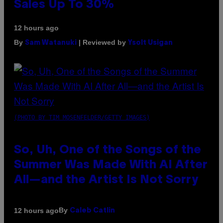
Sales Up To 30%
12 hours ago
By
| Reviewed by
Sam Watanuki
Ysolt Usigan
(PHOTO BY TIM MOSENFELDER/GETTY IMAGES)
So, Uh, One of the Songs of the
Summer Was Made With AI After
All—and the Artist Is Not Sorry
By
12 hours ago
Caleb Catlin