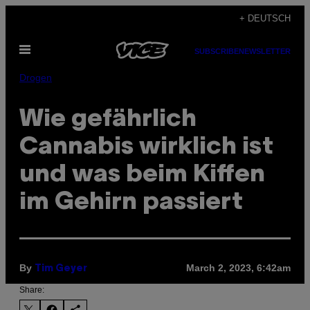
Skip
+ DEUTSCH
to
Open
content
SUBSCRIBE
NEWSLETTER
Menu
Drogen
Wie gefährlich
Cannabis wirklich ist
und was beim Kiffen
im Gehirn passiert
By
March 2, 2023, 6:42am
Tim Geyer
Share: