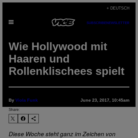
Skip
+ DEUTSCH
to
Open
content
SUBSCRIBE
NEWSLETTER
Menu
Wie Hollywood mit
Haaren und
Rollenklischees spielt
By
Viola Funk
June 23, 2017, 10:45am
Share:
Diese Woche steht ganz im Zeichen von