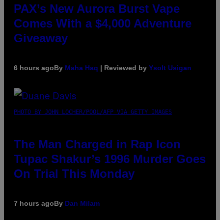
PAX’s New Aurora Burst Vape
Comes With a $4,000 Adventure
Giveaway
6 hours ago
By
Maha Haq
| Reviewed by
Ysolt Usigan
PHOTO BY JOHN LOCHER/POOL/AFP VIA GETTY IMAGES
The Man Charged in Rap Icon
Tupac Shakur’s 1996 Murder Goes
On Trial This Monday
7 hours ago
By
Dan Milam