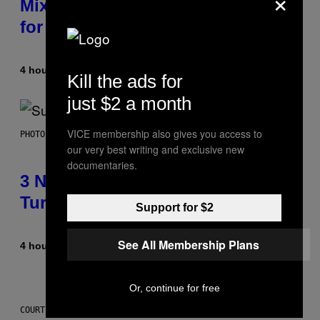
×
Mixtape for Your Boo? I Made It
for You Already
4 hours ago
By
Lauren Boisvert
Kill the ads for
just $2 a month
VICE membership also gives you access to
PHOTO BY NIELS VAN IPEREN/GETTY IMAGES
our very best writing and exclusive new
documentaries.
3 No-Skip Britpop Albums
Turning 30 This Year
Support for $2
See All Membership Plans
4 hours ago
By
Dan Milam
Or, continue for free
COURTESY OF PUFFCO