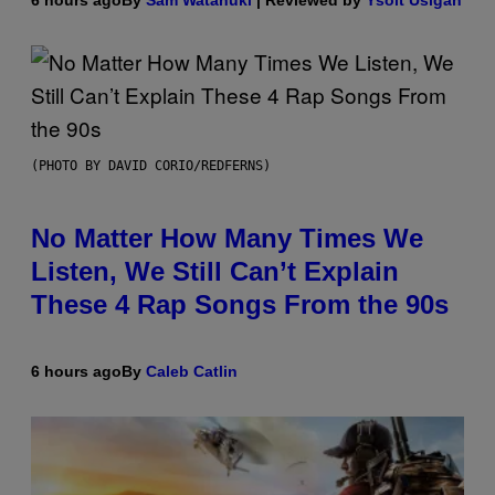
6 hours ago
By
Sam Watanuki
| Reviewed by
Ysolt Usigan
(PHOTO BY DAVID CORIO/REDFERNS)
No Matter How Many Times We
Listen, We Still Can’t Explain
These 4 Rap Songs From the 90s
6 hours ago
By
Caleb Catlin