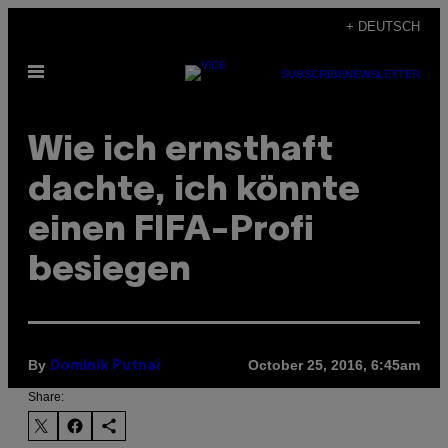
Skip
+ DEUTSCH
to
Open
content
SUBSCRIBE
NEWSLETTER
Menu
Wie ich ernsthaft
dachte, ich könnte
einen FIFA-Profi
besiegen
By
October 25, 2016, 6:45am
Dominik Putnai
Share: