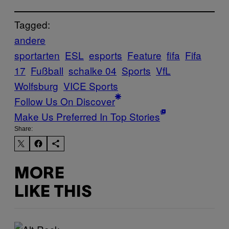
Tagged:
andere
sportarten
ESL
esports
Feature
fifa
Fifa
17
Fußball
schalke 04
Sports
VfL
Wolfsburg
VICE Sports
Follow Us On Discover
Make Us Preferred In Top Stories
Share:
MORE
LIKE THIS