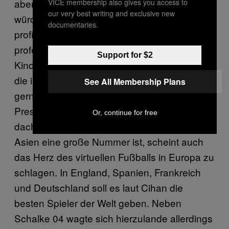
aber der ist wiederum richtig gut… Generell
VICE membership also gives you access to
our very best writing and exclusive new
würden wir von jedem großen Team
documentaries.
profitieren, das einsteigt.” FIFA steht im
professionellen Bereich noch in den
Support for $2
Kinderschuhen. Deshalb werden dort auch
die im Profifußball verhassten Scheichclubs
See All Membership Plans
gerne gesehen, da sie zum steigenden
Prestige beitragen. Während ich immer
Or, continue for free
dachte, dass professionelles Gaming eher in
Asien eine große Nummer ist, scheint auch
das Herz des virtuellen Fußballs in Europa zu
schlagen. In England, Spanien, Frankreich
und Deutschland soll es laut Cihan die
besten Spieler der Welt geben. Neben
Schalke 04 wagte sich hierzulande allerdings