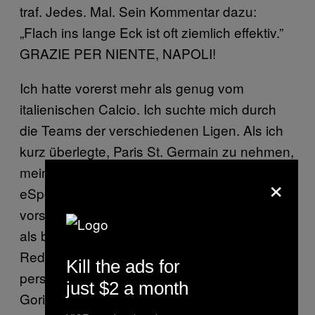
traf. Jedes. Mal. Sein Kommentar dazu:
„Flach ins lange Eck ist oft ziemlich effektiv.”
GRAZIE PER NIENTE, NAPOLI!
Ich hatte vorerst mehr als genug vom
italienischen Calcio. Ich suchte mich durch
die Teams der verschiedenen Ligen. Als ich
kurz überlegte, Paris St. Germain zu nehmen,
meinte Cihan: „PSG will ja auch in den
×
eSports einsteigen. Ich kann mir gut
vorstellen, dass die August Rosenmeier (gilt
als bester FIFA-Spieler der Welt; Anm. d.
Red.) verpflichten wollen, aber den finde ich
Kill the ads for
persönlich nicht soo krass. Und noch Huge
just $2 a month
Gorilla. Ich weiß nicht, wie der wirklich heißt,