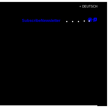
+ DEUTSCH
Instagram
TikTok
YouTube
Google
Googl
Subscribe
Newsletter
Discover
Top
Posts