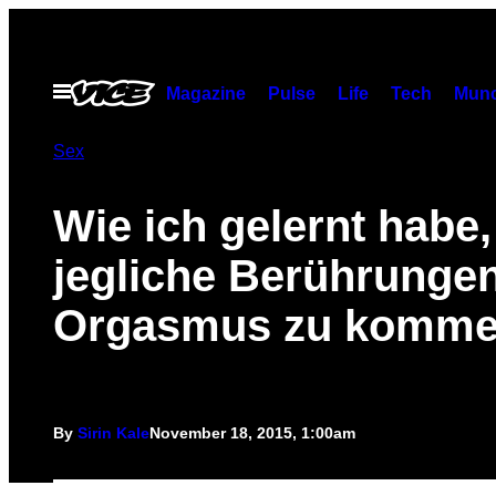
Skip
to
content
Open
Magazine
Pulse
Life
Tech
Munc
Menu
Sex
Wie ich gelernt habe
jegliche Berührunge
Orgasmus zu komm
By
Sirin Kale
November 18, 2015, 1:00am