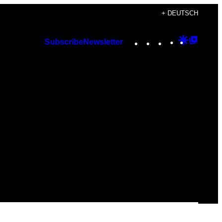
+ DEUTSCH
Instagram
TikTok
YouTube
Google
Googl
Subscribe
Newsletter
Discover
Top
Posts