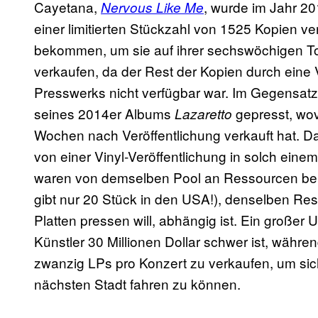
Cayetana,
, wurde im Jahr 2
Nervous Like Me
einer limitierten Stückzahl von 1525 Kopien ve
bekommen, um sie auf ihrer sechswöchigen To
verkaufen, da der Rest der Kopien durch eine
Presswerks nicht verfügbar war. Im Gegensat
seines 2014er Albums
gepresst, wov
Lazaretto
Wochen nach Veröffentlichung verkauft hat. D
von einer Vinyl-Veröffentlichung in solch eine
waren von demselben Pool an Ressourcen bei
gibt nur 20 Stück in den USA!), denselben Re
Platten pressen will, abhängig ist. Ein großer 
Künstler 30 Millionen Dollar schwer ist, währ
zwanzig LPs pro Konzert zu verkaufen, um sich
nächsten Stadt fahren zu können.