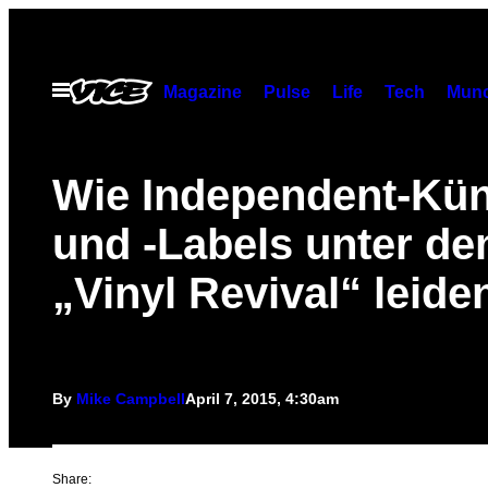
Skip
to
content
Open
Magazine
Pulse
Life
Tech
Munc
Menu
Wie Independent-Kün
und -Labels unter d
„Vinyl Revival“ leide
By
Mike Campbell
April 7, 2015, 4:30am
Share: