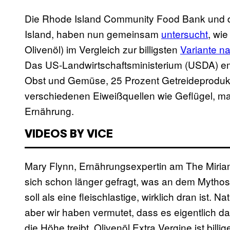
Die Rhode Island Community Food Bank und d
Island, haben nun gemeinsam
untersucht
, wie
Olivenöl) im Vergleich zur billigsten
Variante n
Das US-Landwirtschaftsministerium (USDA) emp
Obst und Gemüse, 25 Prozent Getreideprodukt
verschiedenen Eiweißquellen wie Geflügel, ma
Ernährung.
VIDEOS BY VICE
Mary Flynn, Ernährungsexpertin am The Miriam
sich schon länger gefragt, was an dem Mythos,
soll als eine fleischlastige, wirklich dran ist. Na
aber wir haben vermutet, dass es eigentlich da
die Höhe treibt. Olivenöl Extra Vergine ist billi