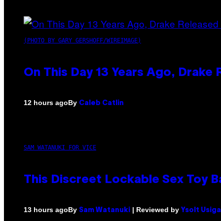
(PHOTO BY GARY GERSHOFF/WIREIMAGE)
On This Day 13 Years Ago, Drake 
By
12 hours ago
Caleb Catlin
SAM WATANUKI FOR VICE
This Discreet Lockable Sex Toy 
By
| Reviewed by
13 hours ago
Sam Watanuki
Ysolt Usig