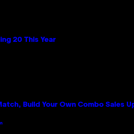
ng 20 This Year
 Match, Build Your Own Combo Sales 
an