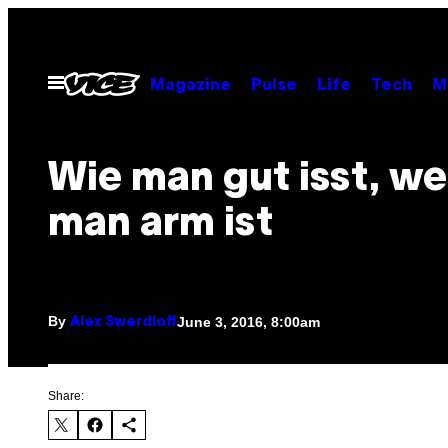
Skip
to
content
Open
Magazine
Pulse
Life
Tech
M
Menu
Wie man gut isst, w
man arm ist
By
June 3, 2016, 8:00am
Alex Swerdloff
Share: