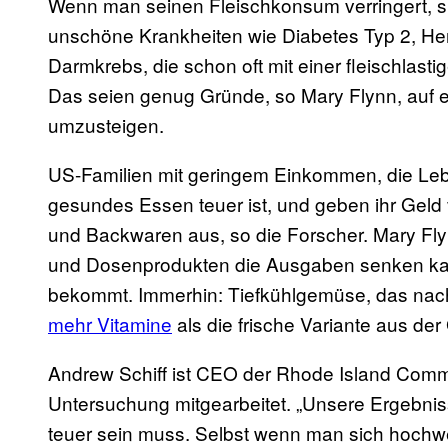
Wenn man seinen Fleischkonsum verringert, s
unschöne Krankheiten wie Diabetes Typ 2, Her
Darmkrebs, die schon oft mit einer fleischlas
Das seien genug Gründe, so Mary Flynn, auf ei
umzusteigen.
US-Familien mit geringem Einkommen, die Lebe
gesundes Essen teuer ist, und geben ihr Geld v
und Backwaren aus, so die Forscher. Mary Flyn
und Dosenprodukten die Ausgaben senken ka
bekommt. Immerhin: Tiefkühlgemüse, das nach 
mehr Vitamine
als die frische Variante aus de
Andrew Schiff ist CEO der Rhode Island Comm
Untersuchung mitgearbeitet. „Unsere Ergebni
teuer sein muss. Selbst wenn man sich hochwer