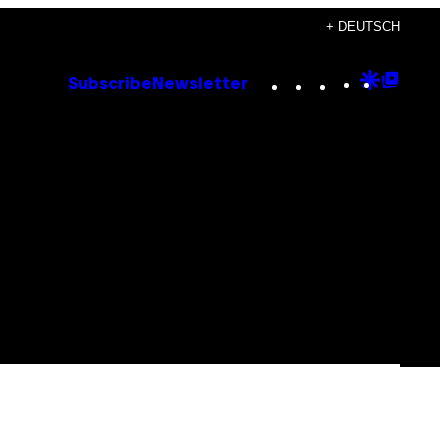
+ DEUTSCH
Instagram
TikTok
YouTube
Google
Goog
Subscribe
Newsletter
Discove
Top
Posts