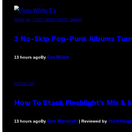
PHOTO BY SCOTT GRIES/GETTY IMAGES
3 No-Skip Pop-Punk Albums Turni
By
13 hours ago
Dan Milam
FLESHLIGHT
How To Stack Fleshlight’s Mix &
By
| Reviewed by
13 hours ago
Sam Watanuki
Ysolt Usig