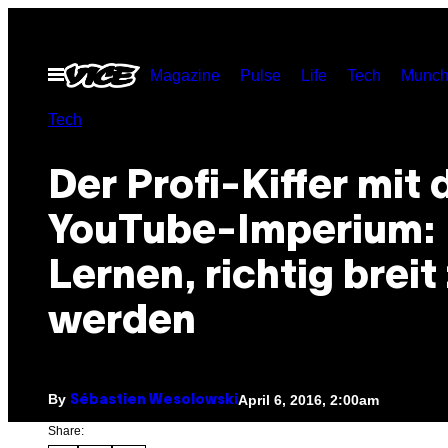
Skip
to
Open
Magazine
Pulse
Life
Tech
Munch
content
Menu
Tech
Der Profi-Kiffer mit
YouTube-Imperium:
Lernen, richtig breit
werden
By
April 6, 2016, 2:00am
Sébastien Wesolowski
Share: