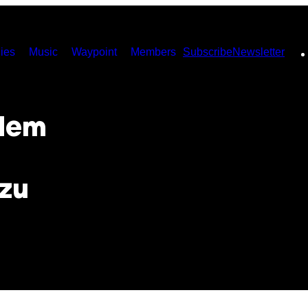
ies
Music
Waypoint
Members
Subscribe
Newsletter
 dem
 zu