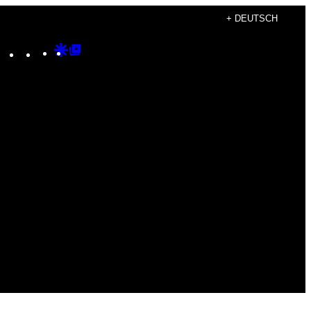
+ DEUTSCH
Instagram
TikTok
YouTube
Google
Google
Discover
Top
Posts