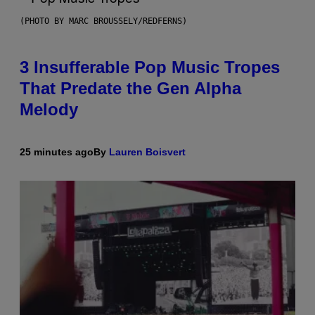
(PHOTO BY MARC BROUSSELY/REDFERNS)
3 Insufferable Pop Music Tropes
That Predate the Gen Alpha
Melody
25 minutes ago
By
Lauren Boisvert