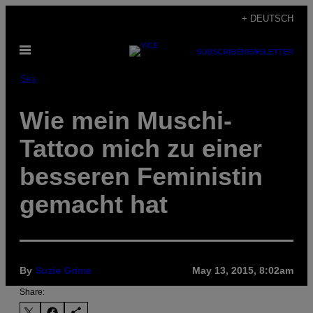
Skip
+ DEUTSCH
to
Open
content
SUBSCRIBE
NEWSLETTER
Menu
Sex
Wie mein Muschi-
Tattoo mich zu einer
besseren Feministin
gemacht hat
By
Suzie Grime
May 13, 2015, 8:02am
Share: