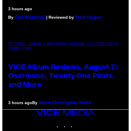
3 hours ago
By
| Reviewed by
Sam Watanuki
Ysolt Usigan
PICTURED: LONDON'S MAN/WOMAN/CHAINSAW (ILLUSTRATION BY
JOHNNY RYAN)
VICE Album Reviews, August 7:
Overmono, Twenty One Pilots,
and More
By
3 hours ago
Adam Christopher Smith
VICE
MEDIA
INSTAGRAM
TIKTOK
YOUTUBE