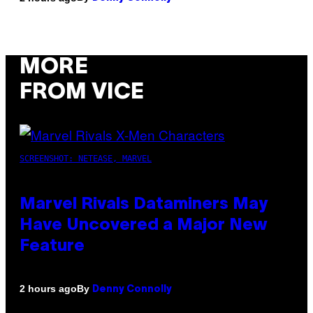
MORE
FROM VICE
SCREENSHOT: NETEASE, MARVEL
Marvel Rivals Dataminers May
Have Uncovered a Major New
Feature
By
2 hours ago
Denny Connolly