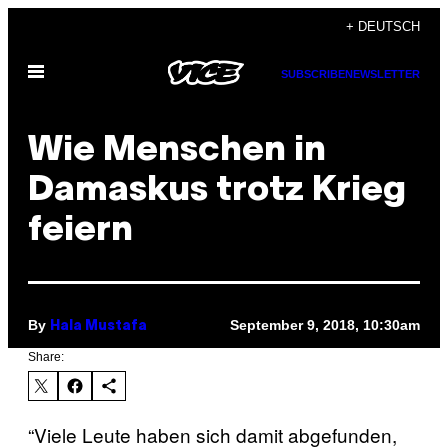
Skip
+ DEUTSCH
to
Open
content
SUBSCRIBE
NEWSLETTER
Menu
Wie Menschen in
Damaskus trotz Krieg
feiern
By
September 9, 2018, 10:30am
Hala Mustafa
Share:
“Viele Leute haben sich damit abgefunden,