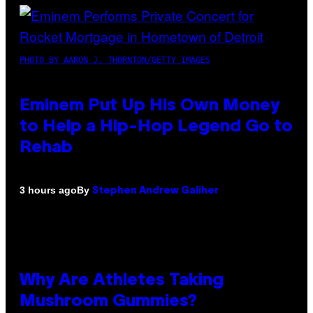
PHOTO BY AARON J. THORNTON/GETTY IMAGES
Eminem Put Up His Own Money
to Help a Hip-Hop Legend Go to
Rehab
By
3 hours ago
Stephen Andrew Galiher
Why Are Athletes Taking
Mushroom Gummies?