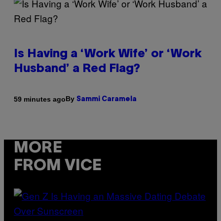
Is Having a ‘Work Wife’ or ‘Work
Husband’ a Red Flag?
By
59 minutes ago
Sammi Caramela
MORE
FROM VICE