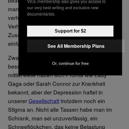
beanspruchen muss oder ich mich an
VICE membership also gives you access to
our very best writing and exclusive new
manchen Tagen auffällig zurückgezogen
documentaries.
verhalte. Ein offenes Gespräch soll klare
Verhältnisse schaffen und die
Support for $2
Zusammenarbeit erleichtern – doch das ist
einfacher gesagt als getan.
See All Membership Plans
Zwar gibt es heute
Or, continue for free
bessere Behandlungsmethoden und
mittlerweile haben sich Promis wie Lady
Gaga oder Sarah Connor zur Krankheit
bekannt, aber der Depression haftet in
unserer
Gesellschaft
trotzdem noch ein
Stigma an. Nicht alle Tassen habe man im
Schrank, man sei unzuverlässig, ein
Schneeflöckchen, das keine Belastung