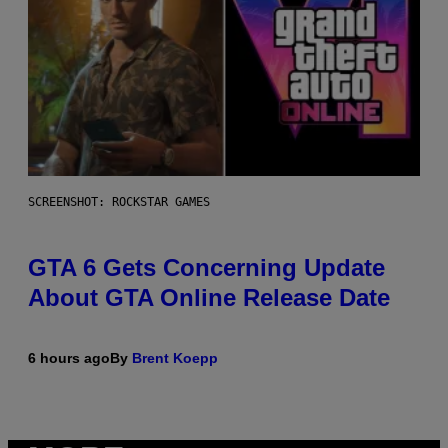
SCREENSHOT: ROCKSTAR GAMES
GTA 6 Gets Concerning Update
About GTA Online Release Date
6 hours ago
By
Brent Koepp