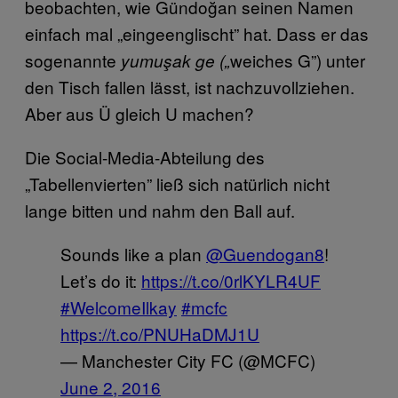
beobachten, wie Gündoğan seinen Namen
einfach mal „eingeenglischt” hat. Dass er das
sogenannte
weiches G”) unter
yumuşak ge („
den Tisch fallen lässt, ist nachzuvollziehen.
Aber aus Ü gleich U machen?
Die Social-Media-Abteilung des
„Tabellenvierten” ließ sich natürlich nicht
lange bitten und nahm den Ball auf.
Sounds like a plan
@Guendogan8
!
Let’s do it:
https://t.co/0rlKYLR4UF
#WelcomeIlkay
#mcfc
https://t.co/PNUHaDMJ1U
— Manchester City FC (@MCFC)
June 2, 2016