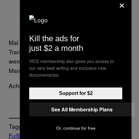
×
#WelcomeIlkay
— Manchester City FC (@MCFC)
June 2, 2016
Kill the ads for
Mal schauen, ob in Zukunft alle wichtigen
just $2 a month
Transfers auf Kindergarten-Niveau verkündet
werden. Wenn ja, dürfen wir uns bei Ilkay und
VICE membership also gives you access to
our very best writing and exclusive new
Man City bedanken.
documentaries.
Achso:
Support for $2
See All Membership Plans
Tagged:
Or, continue for free
Fußball
Highlights
ilkay gundogan
Man