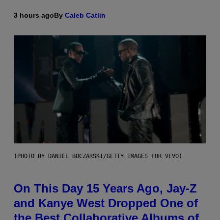
3 hours ago
By
Caleb Catlin
(PHOTO BY DANIEL BOCZARSKI/GETTY IMAGES FOR VEVO)
On This Day 15 Years Ago, Jay-Z
and Kanye West Dropped One of
the Best Collaborative Albums of