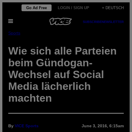
Skip
Go Ad Free
LOGIN / SIGN UP
+ DEUTSCH
to
Open
content
SUBSCRIBE
NEWSLETTER
Menu
Sports
Wie sich alle Parteien
beim Gündogan-
Wechsel auf Social
Media lächerlich
machten
By
VICE Sports
June 3, 2016, 6:15am