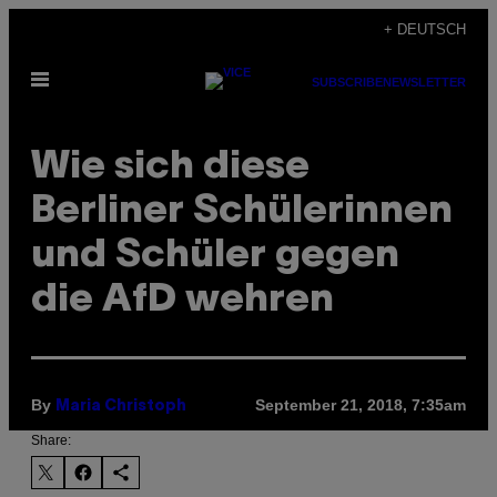
Skip
+ DEUTSCH
to
Open
content
SUBSCRIBE
NEWSLETTER
Menu
Wie sich diese
Berliner Schülerinnen
und Schüler gegen
die AfD wehren
By
September 21, 2018, 7:35am
Maria Christoph
Share: