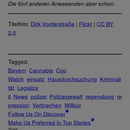
Die fünf anderen Anwesenden aber schon.
Titelfoto:
Dirk Vorderstraße
|
Flickr
|
CC BY
2.0
Tagged:
Bayern
Cannabis
Cop
Watch
einsatz
Hausdurchsuchung
Kriminali
tät
Legalize
it
News
polizei
Polizeigewalt
regensburg
re
pression
Verbrechen
Willkür
Follow Us On Discover
Make Us Preferred In Top Stories
Share: