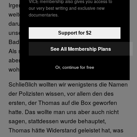
VICE membership also gives you access to
Irgendwann spazierten dann noch mal vier
our very best writing and exclusive new
weitere Zivilpolizisten in unsere Wohnung,
documentaries.
darunter eine Frau. Die nahm dann gleich
unsere einzige anwesende Freundin mit ins
Support for $2
Bad, wo sie sich komplett ausziehen musste.
See All Membership Plans
Als sie dann nackt war, verlor die Beamte
aber anscheinend das Interesse—es ging
Or, continue for free
wohl nur um die reine Erniedrigung.
Schließlich wollten wir wenigstens die Namen
der Polizisten wissen, vor allem den des
ersten, der Thomas auf die Box geworfen
hatte. Das wollte man uns aber auch nicht
sagen, stattdessen wurde behauptet,
Thomas hätte Widerstand geleistet hat, was