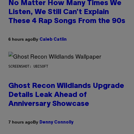
No Matter How Many Times We
Listen, We Still Can’t Explain
These 4 Rap Songs From the 90s
By
6 hours ago
Caleb Catlin
SCREENSHOT: UBISOFT
Ghost Recon Wildlands Upgrade
Details Leak Ahead of
Anniversary Showcase
By
7 hours ago
Denny Connolly