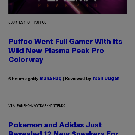
COURTESY OF PUFFCO
Puffco Went Full Gamer With Its
Wild New Plasma Peak Pro
Colorway
By
| Reviewed by
6 hours ago
Maha Haq
Ysolt Usigan
VIA POKEMON/ADIDAS/NINTENDO
Pokemon and Adidas Just
Revealed 12 New Sneakers For