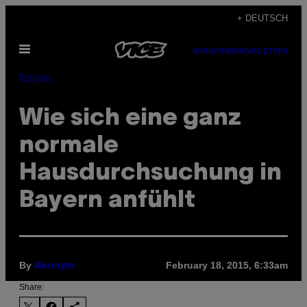
Skip
+ DEUTSCH
to
Open
content
SUBSCRIBE
NEWSLETTER
Menu
Drogen
Wie sich eine ganz
normale
Hausdurchsuchung in
Bayern anfühlt
By
February 18, 2015, 6:33am
Anonym
Share: