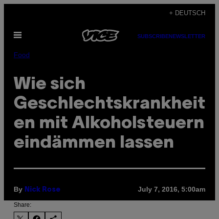
Skip
+ DEUTSCH
to
Open
content
SUBSCRIBE
NEWSLETTER
Menu
Food
Wie sich
Geschlechtskrankheit
en mit Alkoholsteuern
eindämmen lassen
By
July 7, 2016, 5:00am
Nick Rose
Share: