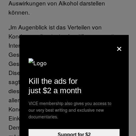
Auswirkungen von Alkohol darstellen
können.
„Im Augenblick ist das Verteilen von
Kondomen die einzige bevölkerungsweite
×
Intervention im Bezug auf
Geschlechtskrankheiten, welche die [US-
Gesundheitsschutzbehörde] Centers for
Disease Control and Prevention empfiehlt”,
Kill the ads for
sagte Staras. „Die Auswirkungen, die wir in
just $2 a month
dieser Studie beobachten konnten, sind
allerdings vergleichbar mit der Effektivität der
VICE membership also gives you access to
Kondomverteilung, und Steuern bringen
our very best writing and exclusive new
documentaries.
Einkünfte, anstatt Geld zu kosten.
Dementsprechend handelt es sich um eine
Support for $2