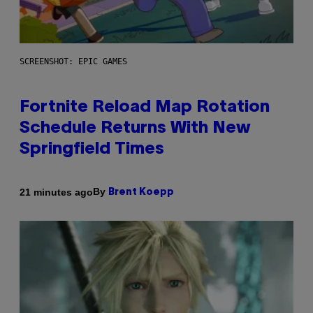
SCREENSHOT: EPIC GAMES
Fortnite Reload Map Rotation
Schedule Returns With New
Springfield Times
By
21 minutes ago
Brent Koepp