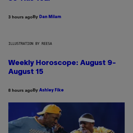
By
3 hours ago
Dan Milam
ILLUSTRATION BY REESA
Weekly Horoscope: August 9-
August 15
By
8 hours ago
Ashley Fike