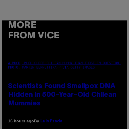
MORE
FROM VICE
A MUCH, MUCH OLDER CHILEAN MUMMY THAN THOSE IN QUESTION.
PHOTO: MARTIN BERNETTI/AFP VIA GETTY IMAGES
Scientists Found Smallpox DNA
Hidden in 500-Year-Old Chilean
Mummies
By
16 hours ago
Luis Prada