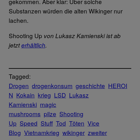
gekommen. Aber klar: Über solche
Substanzen würden die alten Wikinger nur
lachen.
Shooting Up
von Lukasz Kamienski ist ab
jetzt
erhältlich
.
Tagged:
Drogen
drogenkonsum
geschichte
HEROI
N
Kokain
krieg
LSD
Lukasz
Kamienski
magic
mushrooms
pilze
Shooting
Up
Speed
Stuff
Tod
Töten
Vice
Blog
Vietnamkrieg
wikinger
zweiter