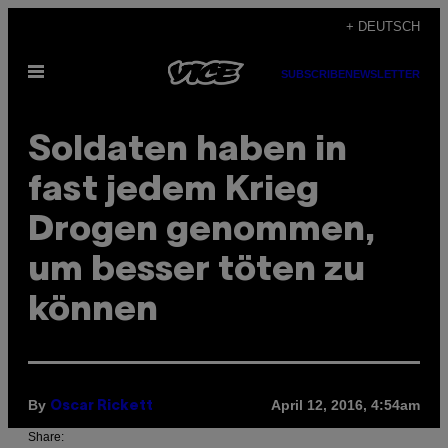
Skip
+ DEUTSCH
to
Open
content
SUBSCRIBE
NEWSLETTER
Menu
Soldaten haben in
fast jedem Krieg
Drogen genommen,
um besser töten zu
können
By
April 12, 2016, 4:54am
Oscar Rickett
Share: