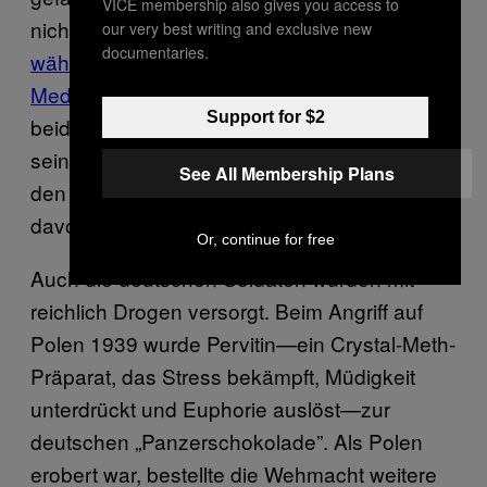
VICE membership also gives you access to
nichts anbrennen lassen.
Hitler war fast
our very best writing and exclusive new
documentaries.
während des gesamten Krieges auf
Medikamenten
. Göring und Goebbels hatten
Support for $2
beide eine Schwäche für Morphin. Als Göring
seine Morphinsucht mit Hilfe von Kokain in
See All Membership Plans
den Griff bekommen wollte, wurde er auch
davon abhängig.
Or, continue for free
Auch die deutschen Soldaten wurden mit
reichlich Drogen versorgt. Beim Angriff auf
Polen 1939 wurde Pervitin—ein Crystal-Meth-
Präparat, das Stress bekämpft, Müdigkeit
unterdrückt und Euphorie auslöst—zur
deutschen „Panzerschokolade”. Als Polen
erobert war, bestellte die Wehmacht weitere