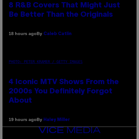
8 R&B Covers That Might Just
Be Better Than the Originals
By
18 hours ago
Caleb Catlin
PHOTO: PETER KRAMER / GETTY IMAGES
4 Iconic MTV Shows From the
2000s You Definitely Forgot
About
By
19 hours ago
Haley Miller
VICE
MEDIA