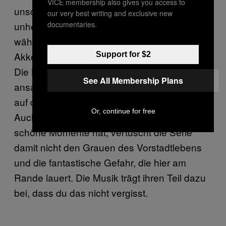
VICE membership also gives you access to
unschuldig an. Im Hintergrund erklingt
our very best writing and exclusive new
documentaries.
unheilvoll eine dünne, zitternde Synthspur,
während alle paar Takte eine stattlicher
Akkord erklingt. Die Aussage ist eindeutig:
Support for $2
Die Kindheit in den 80ern war nicht
See All Membership Plans
ansatzweise so behütet oder schön, wie sie
auf der Leinwand immer dargestellt wird.
Or, continue for free
Auch wenn
durchaus einige
Stranger Things
schöne Momente hat, vertuscht die Serie
damit nicht den Grauen des Vorstadtlebens
und die fantastische Gefahr, die hier am
Rande lauert. Die Musik trägt ihren Teil dazu
bei, dass du das nicht vergisst.