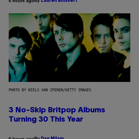
By
6 hours ago
Lauren Boisvert
PHOTO BY NIELS VAN IPEREN/GETTY IMAGES
3 No-Skip Britpop Albums
Turning 30 This Year
By
6 hours ago
Dan Milam