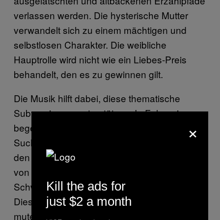
ausgelatschten und altbackenen Erzählpfade
verlassen werden. Die hysterische Mutter
verwandelt sich zu einem mächtigen und
selbstlosen Charakter. Die weibliche
Hauptrolle wird nicht wie ein Liebes-Preis
behandelt, den es zu gewinnen gilt.
Die Musik hilft dabei, diese thematische
Subversion zu unterstützen. In Folge eins
×
begeben sich die Jungs nachts auf die
Suche nach ihrem verschollenen Freund in
den Wald. Auf dem Weg dorthin sieht einer
von ihnen, wie der heimlich Freund seiner
Kill the ads for
Schwester zu ihrem Fenster hochklettert.
just $2 a month
Dieses uralte, “romantische” 80er Klischee
mutet hier aber viel unheimlicher und weniger