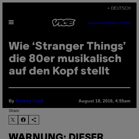
Skip
+ DEUTSCH
to
Open
content
SUBSCRIBE
NEWSLETTER
Menu
Wie ‘Stranger Things’
die 80er musikalisch
auf den Kopf stellt
By
August 18, 2016, 4:55am
Noisey Staff
Share:
WARNUNG: DIESER