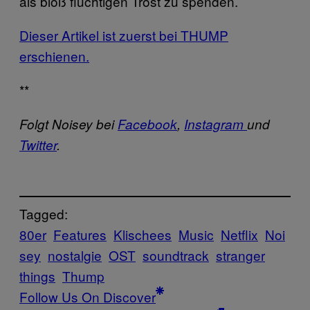
als bloß flüchtigen Trost zu spenden.
Dieser Artikel ist zuerst bei THUMP
erschienen.
**
Folgt Noisey bei
Facebook
,
Instagram
und
Twitter
.
Tagged:
80er
Features
Klischees
Music
Netflix
Noi
sey
nostalgie
OST
soundtrack
stranger
things
Thump
Follow Us On Discover