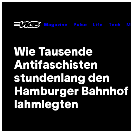
Skip
to
content
Open
Magazine
Pulse
Life
Tech
M
Menu
Wie Tausende
Antifaschisten
stundenlang den
Hamburger Bahnhof
lahmlegten