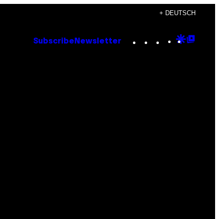
+ DEUTSCH
Instagram
TikTok
YouTube
Google
Goog
Subscribe
Newsletter
Discove
Top
Posts