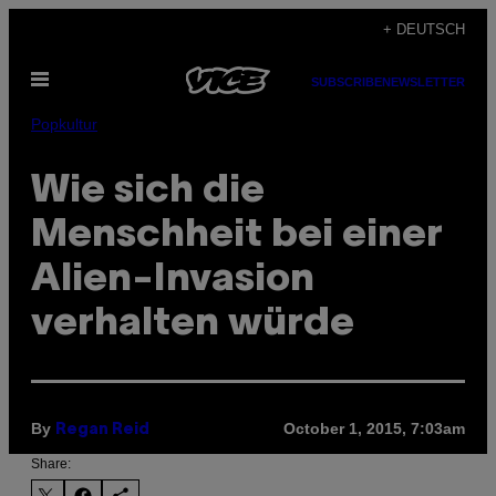
Skip
+ DEUTSCH
to
Open
content
SUBSCRIBE
NEWSLETTER
Menu
Popkultur
Wie sich die
Menschheit bei einer
Alien-Invasion
verhalten würde
By
October 1, 2015, 7:03am
Regan Reid
Share: