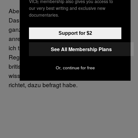
VICE membership also gives you access to
our very best writing and exclusive new
Aber wie gesagt, es ist ein ideales Szenario.
documentaries.
Das war die einzige Art, auf die ich diese
ganzen Spekulationen mit etwas Authentizität
Support for $2
anreichern konnte. Das konnte ich nur, indem
ich tatsächliche Entscheidungsträger,
See All Membership Plans
Regierungsvertreter—in diesem Fall der
britischen Regierung—und Menschen, die
Or, continue for free
wissen, wie man sich an die Öffentlichkeit
richtet, dazu befragt habe.