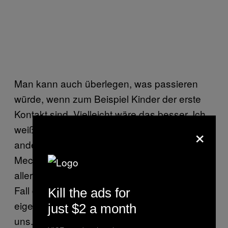
Man kann auch überlegen, was passieren
würde, wenn zum Beispiel Kinder der erste
Kontakt sind. Vielleicht wäre das besser. Ich
×
weiß es nicht, aber das wäre ein komplett
anderes Szenario und würde den
Mechanismus komplett verändern. Ich gehe
allerdings schwer davon aus, dass in jedem
Fall die Frage auftaucht, was ein Mensch
Kill the ads for
eigentlich ist. Schließlich ginge es auch um
just $2 a month
uns.